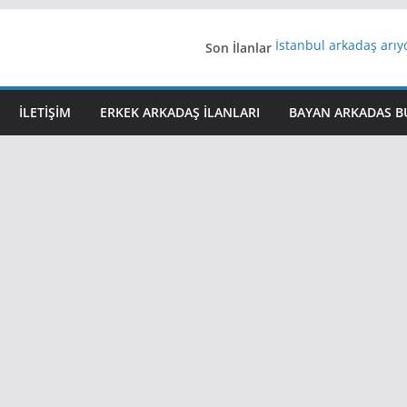
Son İlanlar
İstanbul arkadaş arı
AydınEvlilik
Yeni Bir Aşk Lazım
Ağrıli Suriyeli Bayanl
İLETIŞIM
ERKEK ARKADAŞ ILANLARI
BAYAN ARKADAS B
iş arayanlara iş