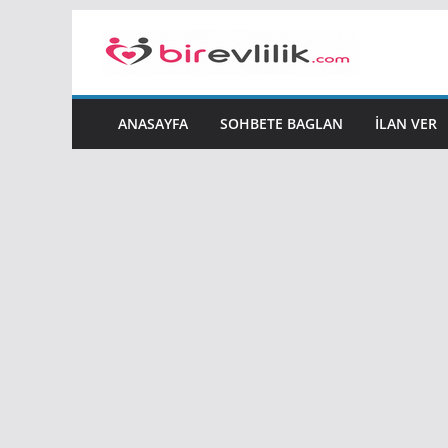
Skip
to
content
ANASAYFA
SOHBETE BAGLAN
İLAN VER