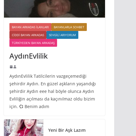
BAYAN ARKADAS ILANLARI
BAYANLARLA SOHBET
CIDDI BAYAN ARKADAS
SEVGILI ARIYORUM
TÜRKIYEDEN BAYAN ARKADAŞ
AydınEvlilik
AydınEvlilik Tatilcilerin vazgeçemediği
şehirdir Aydın. En güzel aşkların yaşandığı
şehirdir Aydın eee hal böyle olunca Aydın
Evliliğin açılması da kaçınılmaz oldu bizim
için. 💞 Benim adım
Yeni Bir Aşk Lazım