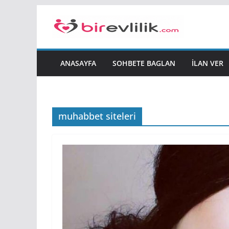
Skip
to
content
ANASAYFA
SOHBETE BAGLAN
İLAN VER
muhabbet siteleri