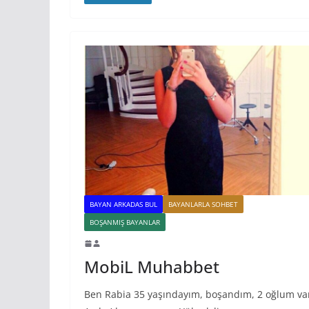
BAYAN ARKADAS BUL
BAYANLARLA SOHBET
BOŞANMIŞ BAYANLAR
MobiL Muhabbet
Ben Rabia 35 yaşındayım, boşandım, 2 oğlum va