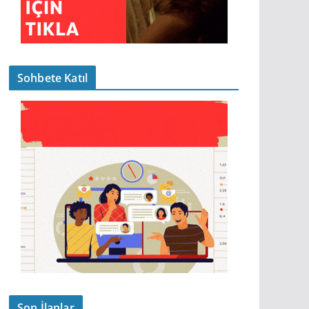
Sohbete Katıl
Son İlanlar