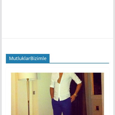
MutluklarBizimle