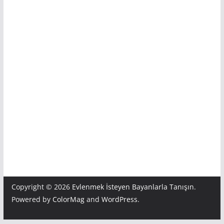
Copyright © 2026
Evlenmek İsteyen Bayanlarla Tanışın
.
Powered by
ColorMag
and
WordPress
.