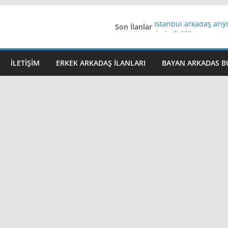
Son İlanlar
İstanbul arkadaş arı
AydınEvlilik
Yeni Bir Aşk Lazım
Ağrıli Suriyeli Bayanl
İLETIŞIM
ERKEK ARKADAŞ ILANLARI
BAYAN ARKADAS B
iş arayanlara iş