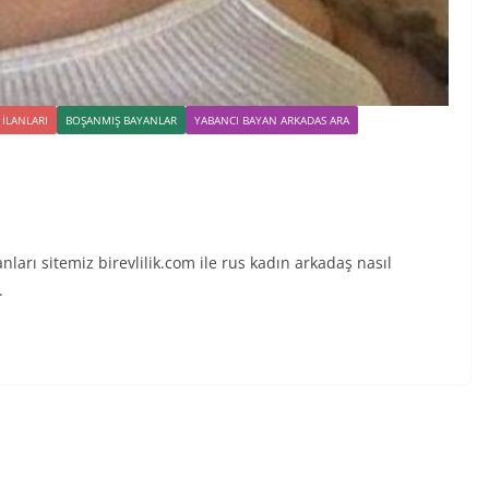
ILANLARI
BOŞANMIŞ BAYANLAR
YABANCI BAYAN ARKADAS ARA
nları sitemiz birevlilik.com ile rus kadın arkadaş nasıl
.