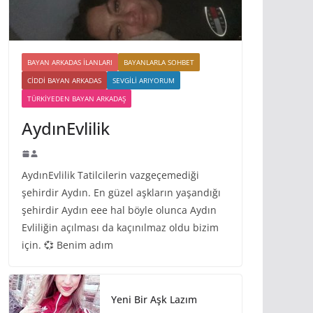
BAYAN ARKADAS ILANLARI
BAYANLARLA SOHBET
CIDDI BAYAN ARKADAS
SEVGILI ARIYORUM
TÜRKIYEDEN BAYAN ARKADAŞ
AydınEvlilik
AydınEvlilik Tatilcilerin vazgeçemediği
şehirdir Aydın. En güzel aşkların yaşandığı
şehirdir Aydın eee hal böyle olunca Aydın
Evliliğin açılması da kaçınılmaz oldu bizim
için. 💞 Benim adım
Yeni Bir Aşk Lazım