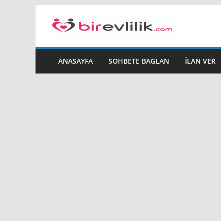
Skip
to
content
ANASAYFA
SOHBETE BAGLAN
İLAN VER