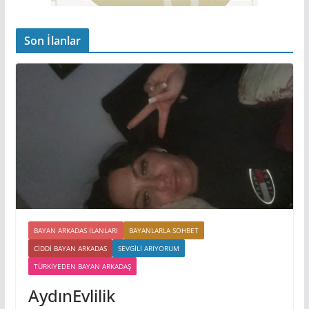
Son İlanlar
BAYAN ARKADAS ILANLARI
BAYANLARLA SOHBET
CIDDI BAYAN ARKADAS
SEVGILI ARIYORUM
TÜRKIYEDEN BAYAN ARKADAŞ
AydınEvlilik