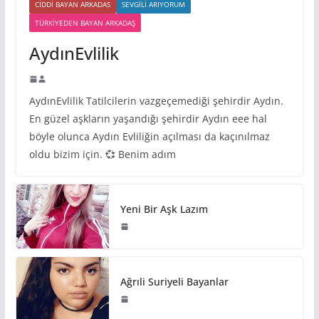
CIDDI BAYAN ARKADAS
SEVGILI ARIYORUM
TÜRKIYEDEN BAYAN ARKADAŞ
AydınEvlilik
AydınEvlilik Tatilcilerin vazgeçemediği şehirdir Aydın.
En güzel aşkların yaşandığı şehirdir Aydın eee hal
böyle olunca Aydın Evliliğin açılması da kaçınılmaz
oldu bizim için. 💞 Benim adım
Yeni Bir Aşk Lazım
Ağrıli Suriyeli Bayanlar