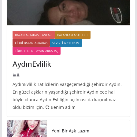
BAYAN ARKADAS ILANLARI
BAYANLARLA SOHBET
CIDDI BAYAN ARKADAS
SEVGILI ARIYORUM
TÜRKIYEDEN BAYAN ARKADAŞ
AydınEvlilik
AydınEvlilik Tatilcilerin vazgeçemediği şehirdir Aydın.
En güzel aşkların yaşandığı şehirdir Aydın eee hal
böyle olunca Aydın Evliliğin açılması da kaçınılmaz
oldu bizim için. 💞 Benim adım
Yeni Bir Aşk Lazım