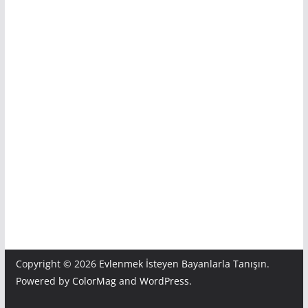
Copyright © 2026
Evlenmek İsteyen Bayanlarla Tanışın
.
Powered by
ColorMag
and
WordPress
.