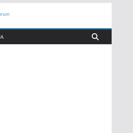
yorum
ar
UL