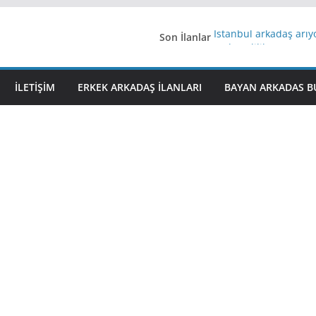
Son İlanlar
İstanbul arkadaş arı
AydınEvlilik
Yeni Bir Aşk Lazım
Ağrıli Suriyeli Bayanl
İLETIŞIM
ERKEK ARKADAŞ ILANLARI
BAYAN ARKADAS B
iş arayanlara iş