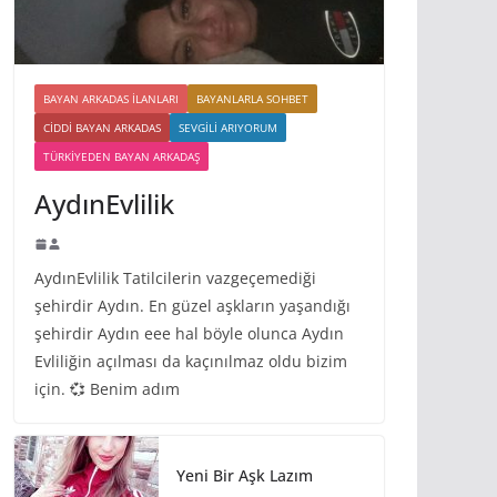
BAYAN ARKADAS ILANLARI
BAYANLARLA SOHBET
CIDDI BAYAN ARKADAS
SEVGILI ARIYORUM
TÜRKIYEDEN BAYAN ARKADAŞ
AydınEvlilik
AydınEvlilik Tatilcilerin vazgeçemediği
şehirdir Aydın. En güzel aşkların yaşandığı
şehirdir Aydın eee hal böyle olunca Aydın
Evliliğin açılması da kaçınılmaz oldu bizim
için. 💞 Benim adım
Yeni Bir Aşk Lazım