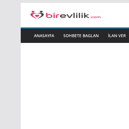
Skip
to
content
ANASAYFA
SOHBETE BAGLAN
İLAN VER