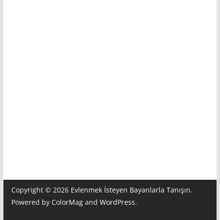
Copyright © 2026
Evlenmek İsteyen Bayanlarla Tanışın
.
Powered by
ColorMag
and
WordPress
.