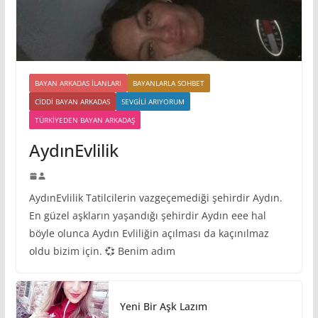
BAYAN ARKADAS ILANLARI
BAYANLARLA SOHBET
CIDDI BAYAN ARKADAS
SEVGILI ARIYORUM
TÜRKIYEDEN BAYAN ARKADAŞ
AydınEvlilik
AydınEvlilik Tatilcilerin vazgeçemediği şehirdir Aydın.
En güzel aşkların yaşandığı şehirdir Aydın eee hal
böyle olunca Aydın Evliliğin açılması da kaçınılmaz
oldu bizim için. 💞 Benim adım
Yeni Bir Aşk Lazım