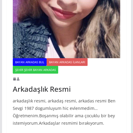
BAYAN ARKADAS BUL
BAYAN ARKADAS ILANLARI
ŞEHIR ŞEHIR BAYAN ARKADAS
Arkadaşlık Resmi
arkadaşlık resmi, arkadaş resmi, arkadas resmi Ben
Sevgi 1987 dogumluyum hic evlenmedim…
Öğretmenim.Boşanmış olabilir ama çocuklu bir bey
istemiyorum.Arkadaşlar resmimi bırakıyorum.