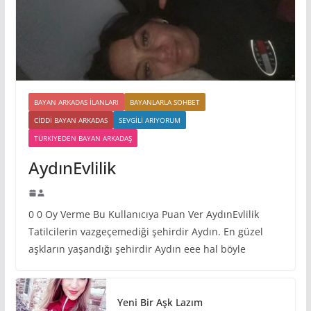
BAYAN ARKADAS ILANLARI
BAYANLARLA SOHBET
CIDDI BAYAN ARKADAS
SEVGILI ARIYORUM
TÜRKIYEDEN BAYAN ARKADAŞ
AydınEvlilik
0 0 Oy Verme Bu Kullanıcıya Puan Ver AydınEvlilik
Tatilcilerin vazgeçemediği şehirdir Aydın. En güzel
aşkların yaşandığı şehirdir Aydın eee hal böyle
Yeni Bir Aşk Lazım