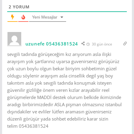
2
YORUM
Yeni Mesajlar
uzunefe 05436381524
30 gün önce
sevgili tadında görüşeceğim kız arıyorum asla ilişki
arayışım yok şartlarınız uyarsa guvenirseniz görüşürüz
çok uzun boylu olgun bekar biriyim sohbetimin güzel
oldugu söylenir arayışım asla cinsellik degil yaş boy
takıntım asla yok sevgili tadında konuşmak isteyen
güvenilir gizliliğe önem veren kızlar arayabilir reel
görüşmelerde MADDİ destek olurum belkide ikimizinde
aradıgı birbirimizdedir ASLA pişman olmazsınız istanbul
dışındakiler ve evliler lütfen aramasın güvenirseniz
düzenli görüşür yada sohbet edebiliriz karar sizin
telim 05436381524