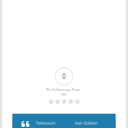
0
Bu Kullanıcıya Puan 
Ver
Tebessüm
Merhaba
ben Gülben