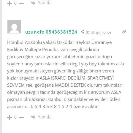
Yanıtla
0
uzunefe 05436381524
30 gün önce
İstanbul-Anadolu yakası Üsküdar Beykoz Ümraniye
Kadıköy Maltepe Pendik civarı sevgili tadında
görüşeceğim kız arıyorum sohbetimin güzel oldugu
söylenir arayışım asla cinsellik degil yaş boy takıntım asla
yok konuşmak isteyen güvenilir gizliliğe önem veren
kızlar arayabilir ASLA ISRARCI DEGİLİM ISRAR ETMEYİ
SEVMEM reel görüşene MADDİ DESTEK olurum takıntıları
olmayan sevgili tadında görüşeceğim kız arıyorum ASLA
pişman olmazsınız istanbul dışındakiler ve evliler lütfen
aramasın… 0 5 4 3 6 3 8 1 5 2 4 özele açıktır
Yanıtla
0