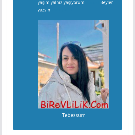
yaşım yalnız yaşıyorum
dürüst
Beyler
yazsın
konuşalım
Tebessüm