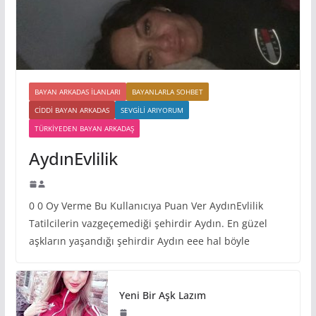
BAYAN ARKADAS ILANLARI
BAYANLARLA SOHBET
CIDDI BAYAN ARKADAS
SEVGILI ARIYORUM
TÜRKIYEDEN BAYAN ARKADAŞ
AydınEvlilik
0 0 Oy Verme Bu Kullanıcıya Puan Ver AydınEvlilik
Tatilcilerin vazgeçemediği şehirdir Aydın. En güzel
aşkların yaşandığı şehirdir Aydın eee hal böyle
Yeni Bir Aşk Lazım