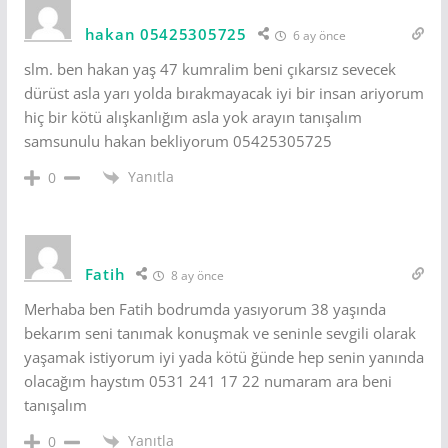
hakan 05425305725
6 ay önce
slm. ben hakan yaş 47 kumralim beni çıkarsız sevecek
dürüst asla yarı yolda bırakmayacak iyi bir insan ariyorum
hiç bir kötü alışkanlığım asla yok arayın tanışalım
samsunulu hakan bekliyorum 05425305725
Yanıtla
0
Fatih
8 ay önce
Merhaba ben Fatih bodrumda yasıyorum 38 yaşında
bekarım seni tanımak konuşmak ve seninle sevgili olarak
yaşamak istiyorum iyi yada kötü ğünde hep senin yanında
olacağım haystım 0531 241 17 22 numaram ara beni
tanışalım
Yanıtla
0