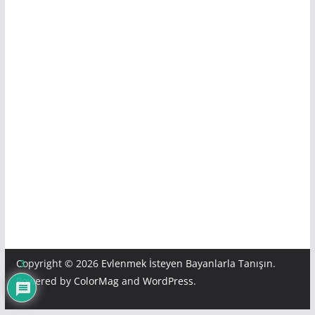
Copyright © 2026
Evlenmek İsteyen Bayanlarla Tanışın
.
3
Powered by
ColorMag
and
WordPress
.