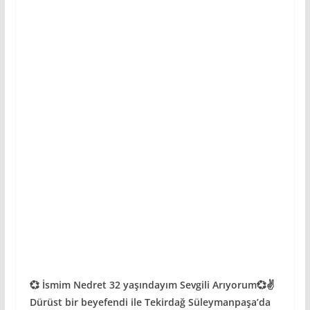
💞 İsmim Nedret 32 yaşındayım Sevgili Arıyorum💞✌️
Dürüst bir beyefendi ile Tekirdağ Süleymanpaşa’da