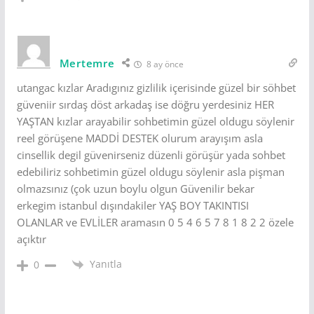
Mertemre
8 ay önce
utangac kızlar Aradıgınız gizlilik içerisinde güzel bir söhbet
güveniir sırdaş döst arkadaş ise döğru yerdesiniz HER
YAŞTAN kızlar arayabilir sohbetimin güzel oldugu söylenir
reel görüşene MADDİ DESTEK olurum arayışım asla
cinsellik degil güvenirseniz düzenli görüşür yada sohbet
edebiliriz sohbetimin güzel oldugu söylenir asla pişman
olmazsınız (çok uzun boylu olgun Güvenilir bekar
erkegim istanbul dışındakiler YAŞ BOY TAKINTISI
OLANLAR ve EVLİLER aramasın 0 5 4 6 5 7 8 1 8 2 2 özele
açıktır
Yanıtla
0