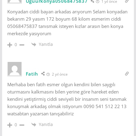
Uğuurkonya05068475837
1 yıl önce
Konyadan ciddi bayan arkadas arıyorum Selam konyadan
bekarım 29 yasım 172 boyum 68 kilom esmerim ciddi
05068475837 tanısmak isteyen kızlar arasın ben konya
merkezde yasıyorum
Yanıtla
0
Fatih
2 yıl önce
Merhaba ben fatih esmer olgun kendini bilen saygılı
oturmasını kalkmasını bilen yerine göre hareket eden
kendini yetiştirmiş ciddi seviyeli bir insanım seni tanımak
konuşmak arkadaş olmak istiyorum 0090 541 512 22 13
watsabtan yazarsan tanışabiliriz
Yanıtla
0