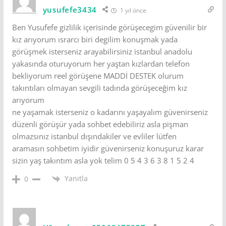
yusufefe3434
1 yıl önce
Ben Yusufefe gizlilik içerisinde görüşecegim güvenilir bir
kız arıyorum ısrarcı biri degilim konuşmak yada
görüşmek isterseniz arayabilirsiniz istanbul anadolu
yakasında oturuyorum her yaştan kızlardan telefon
bekliyorum reel görüşene MADDİ DESTEK olurum
takıntıları olmayan sevgili tadında görüşeceğim kız
arıyorum
ne yaşamak isterseniz o kadarını yaşayalım güvenirseniz
düzenli görüşür yada sohbet edebiliriz asla pişman
olmazsınız istanbul dışındakiler ve evliler lütfen
aramasın sohbetim iyidir güvenirseniz konuşuruz karar
sizin yaş takıntım asla yok telim 0 5 4 3 6 3 8 1 5 2 4
Yanıtla
0