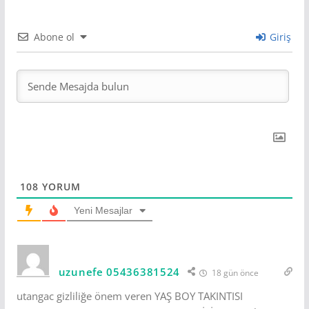
Abone ol
Giriş
108
YORUM
Yeni Mesajlar
uzunefe 05436381524
18 gün önce
utangac gizliliğe önem veren YAŞ BOY TAKINTISI