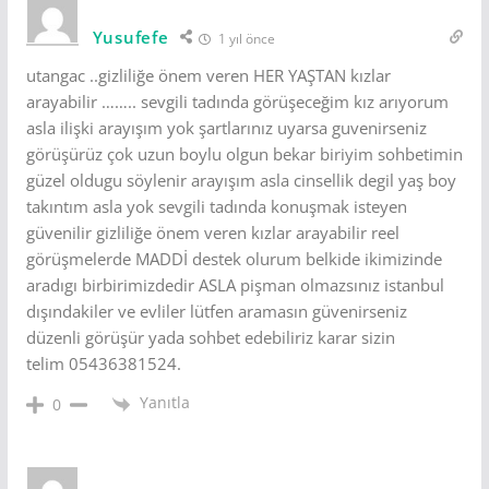
Yusufefe
1 yıl önce
utangac ..gizliliğe önem veren HER YAŞTAN kızlar
arayabilir …….. sevgili tadında görüşeceğim kız arıyorum
asla ilişki arayışım yok şartlarınız uyarsa guvenirseniz
görüşürüz çok uzun boylu olgun bekar biriyim sohbetimin
güzel oldugu söylenir arayışım asla cinsellik degil yaş boy
takıntım asla yok sevgili tadında konuşmak isteyen
güvenilir gizliliğe önem veren kızlar arayabilir reel
görüşmelerde MADDİ destek olurum belkide ikimizinde
aradıgı birbirimizdedir ASLA pişman olmazsınız istanbul
dışındakiler ve evliler lütfen aramasın güvenirseniz
düzenli görüşür yada sohbet edebiliriz karar sizin
telim 05436381524.
Yanıtla
0