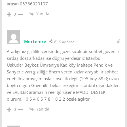
arasın 05366029197
Yanıtla
0
Mertemre
9 ay önce
Aradıgınız gizlilik içerisinde güzel sıcak bir söhbet güveniir
sırdaş döst arkadaş ise döğru yerdesiniz İstanbul-
Üsküdar Beykoz Ümraniye Kadıköy Maltepe Pendik ve
Sarıyer civarı gizliliğe önem veren kızlar arayabilir sohbet
edebiliriz arayışım asla cinsellik degil (195 boy-89kğ uzun
boylu olgun Güvenilir bekar erkegim istanbul dışındakiler
ve EVLİLER aramasın reel görüşene MADDİ DESTEK
olurum… 0 5 4 6 5 7 8 1 8 2 2 özele açıktır
Yanıtla
0