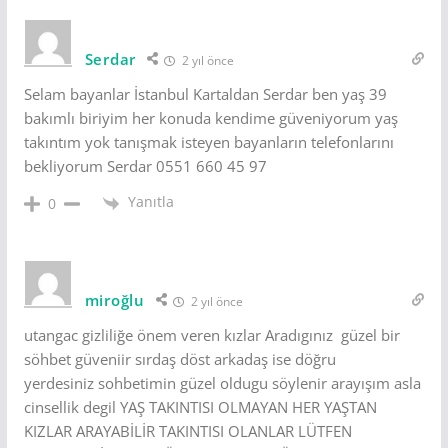
Serdar
2 yıl önce
Selam bayanlar İstanbul Kartaldan Serdar ben yaş 39
bakımlı biriyim her konuda kendime güveniyorum yaş
takıntım yok tanışmak isteyen bayanların telefonlarını
bekliyorum Serdar 0551 660 45 97
Yanıtla
0
miroğlu
2 yıl önce
utangac gizliliğe önem veren kızlar Aradıgınız güzel bir
söhbet güveniir sırdaş döst arkadaş ise döğru
yerdesiniz sohbetimin güzel oldugu söylenir arayışım asla
cinsellik degil YAŞ TAKINTISI OLMAYAN HER YAŞTAN
KIZLAR ARAYABİLİR TAKINTISI OLANLAR LÜTFEN