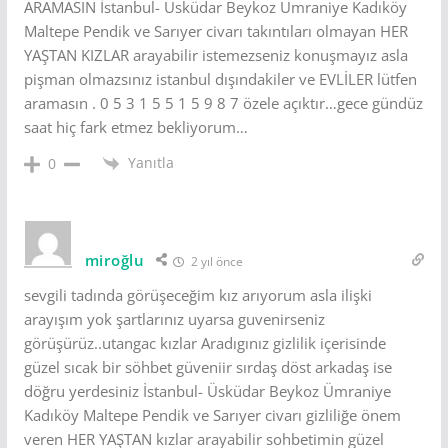
ARAMASIN İstanbul- Üsküdar Beykoz Ümraniye Kadıköy
Maltepe Pendik ve Sarıyer civarı takıntıları olmayan HER
YAŞTAN KIZLAR arayabilir istemezseniz konuşmayız asla
pişman olmazsınız istanbul dışındakiler ve EVLİLER lütfen
aramasın . 0 5 3 1 5 5 1 5 9 8 7 özele açıktır…gece gündüz
saat hiç fark etmez bekliyorum…
Yanıtla
0
miroğlu
2 yıl önce
sevgili tadında görüşeceğim kız arıyorum asla ilişki
arayışım yok şartlarınız uyarsa guvenirseniz
görüşürüz..utangac kızlar Aradıgınız gizlilik içerisinde
güzel sıcak bir söhbet güveniir sırdaş döst arkadaş ise
döğru yerdesiniz İstanbul- Üsküdar Beykoz Ümraniye
Kadıköy Maltepe Pendik ve Sarıyer civarı gizliliğe önem
veren HER YAŞTAN kızlar arayabilir sohbetimin güzel