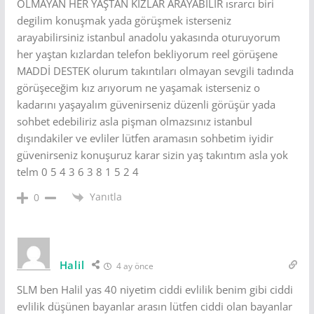
OLMAYAN HER YAŞTAN KIZLAR ARAYABİLİR ısrarcı biri
degilim konuşmak yada görüşmek isterseniz
arayabilirsiniz istanbul anadolu yakasında oturuyorum
her yaştan kızlardan telefon bekliyorum reel görüşene
MADDİ DESTEK olurum takıntıları olmayan sevgili tadında
görüşeceğim kız arıyorum ne yaşamak isterseniz o
kadarını yaşayalım güvenirseniz düzenli görüşür yada
sohbet edebiliriz asla pişman olmazsınız istanbul
dışındakiler ve evliler lütfen aramasın sohbetim iyidir
güvenirseniz konuşuruz karar sizin yaş takıntım asla yok
telm 0 5 4 3 6 3 8 1 5 2 4
Yanıtla
0
Halil
4 ay önce
SLM ben Halil yas 40 niyetim ciddi evlilik benim gibi ciddi
evlilik düşünen bayanlar arasın lütfen ciddi olan bayanlar