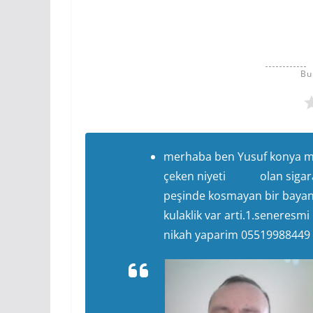
Bu
merhaba ben Yusuf konya me
çeken niyeti
evlilik
olan sigar
peşinde kosmayan bir bayan
kulaklik var arti.1.seneres
nikah yaparim 05519988449