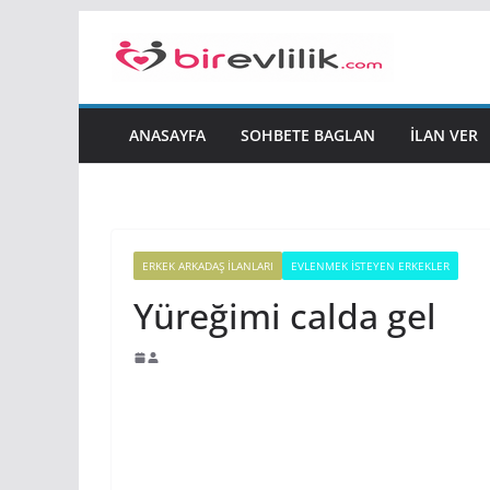
Skip
to
content
ANASAYFA
SOHBETE BAGLAN
İLAN VER
ERKEK ARKADAŞ ILANLARI
EVLENMEK İSTEYEN ERKEKLER
Yüreğimi calda gel