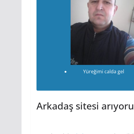
Yüreğimi calda gel
Arkadaş sitesi arıyor