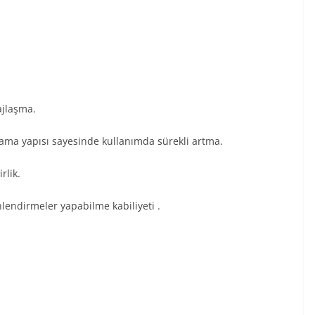
ajlaşma.
rama yapısı sayesinde kullanımda sürekli artma.
rlik.
nlendirmeler yapabilme kabiliyeti .