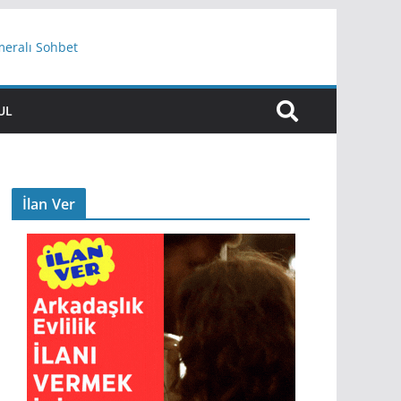
meralı Sohbet
UL
İlan Ver