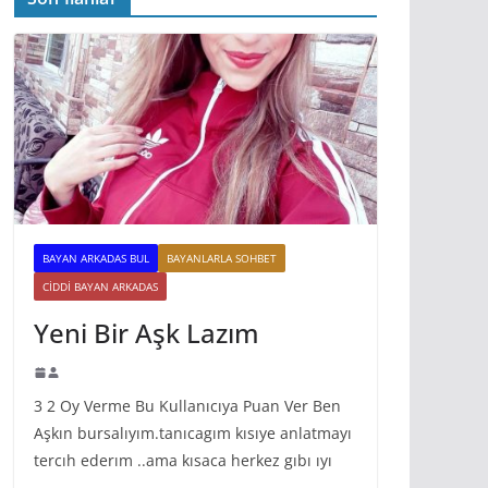
BAYAN ARKADAS BUL
BAYANLARLA SOHBET
CIDDI BAYAN ARKADAS
Yeni Bir Aşk Lazım
3 2 Oy Verme Bu Kullanıcıya Puan Ver Ben
Aşkın bursalıyım.tanıcagım kısıye anlatmayı
tercıh ederım ..ama kısaca herkez gıbı ıyı