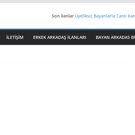
Son İlanlar
Üyeliksiz Bayanlarla Canlı Ka
Yeni Bir Aşk Lazım
Ağrıli Suriyeli Bayanlar
iş arayanlara iş
İLETIŞIM
ERKEK ARKADAŞ ILANLARI
BAYAN ARKADAS B
İstanbul arkadaş arıyorum