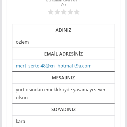
Bu Kullanıcıya Puan 
Ver
ADINIZ
ozlem
EMAIL ADRESINIZ
mert_sertel48@xn--hotmal-t9a.com
MESAJINIZ
yurt dsından emeklı koyde yasamayı seven
olsun
SOYADINIZ
kara