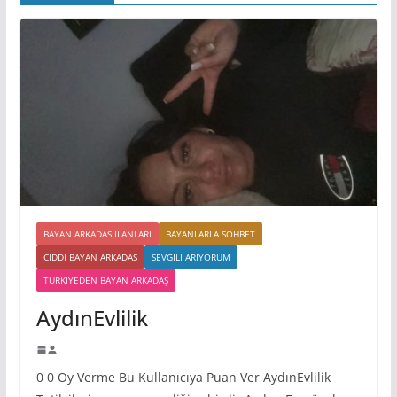
BAYAN ARKADAS ILANLARI
BAYANLARLA SOHBET
CIDDI BAYAN ARKADAS
SEVGILI ARIYORUM
TÜRKIYEDEN BAYAN ARKADAŞ
AydınEvlilik
0 0 Oy Verme Bu Kullanıcıya Puan Ver AydınEvlilik