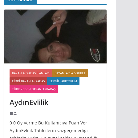
BAYAN ARKADAS ILANLARI
BAYANLARLA SOHBET
CIDDI BAYAN ARKADAS
SEVGILI ARIYORUM
TÜRKIYEDEN BAYAN ARKADAŞ
AydınEvlilik
0 0 Oy Verme Bu Kullanıcıya Puan Ver
AydınEvlilik Tatilcilerin vazgeçemediği