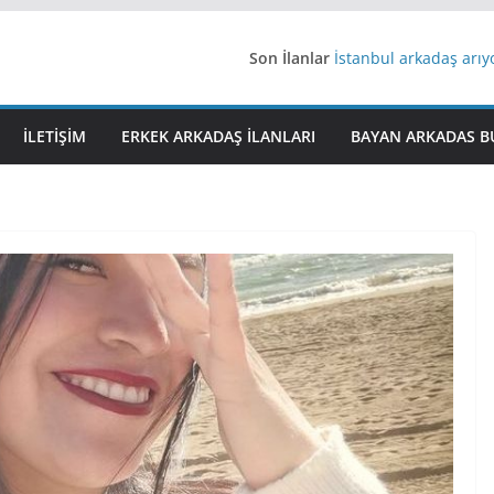
iş arayanlara iş
Son İlanlar
İstanbul arkadaş arı
AydınEvlilik
Yeni Bir Aşk Lazım
İLETIŞIM
ERKEK ARKADAŞ ILANLARI
BAYAN ARKADAS B
Ağrıli Suriyeli Bayanl