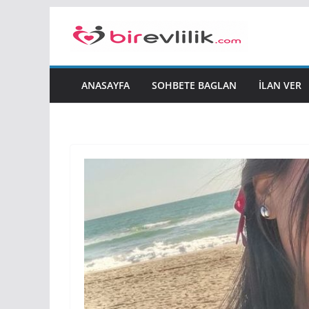
Skip
to
content
ANASAYFA
SOHBETE BAGLAN
İLAN VER