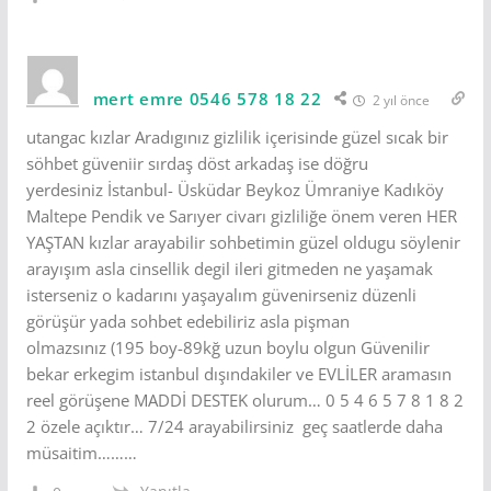
mert emre 0546 578 18 22
2 yıl önce
utangac kızlar Aradıgınız gizlilik içerisinde güzel sıcak bir
söhbet güveniir sırdaş döst arkadaş ise döğru
yerdesiniz İstanbul- Üsküdar Beykoz Ümraniye Kadıköy
Maltepe Pendik ve Sarıyer civarı gizliliğe önem veren HER
YAŞTAN kızlar arayabilir sohbetimin güzel oldugu söylenir
arayışım asla cinsellik degil ileri gitmeden ne yaşamak
isterseniz o kadarını yaşayalım güvenirseniz düzenli
görüşür yada sohbet edebiliriz asla pişman
olmazsınız (195 boy-89kğ uzun boylu olgun Güvenilir
bekar erkegim istanbul dışındakiler ve EVLİLER aramasın
reel görüşene MADDİ DESTEK olurum… 0 5 4 6 5 7 8 1 8 2
2 özele açıktır… 7/24 arayabilirsiniz geç saatlerde daha
müsaitim………