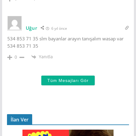
Uğur
6 yıl önce
534 853 71 35 slm bayanlar arayın tanışalım wasap var
534 853 71 35
Yanıtla
0
Tüm Mesajları Gör
İlan Ver