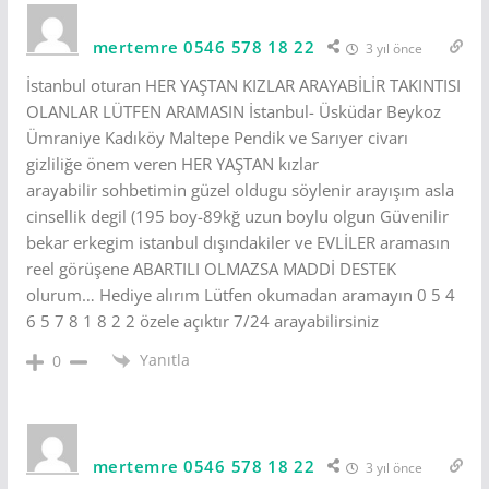
mertemre 0546 578 18 22
3 yıl önce
İstanbul oturan HER YAŞTAN KIZLAR ARAYABİLİR TAKINTISI
OLANLAR LÜTFEN ARAMASIN İstanbul- Üsküdar Beykoz
Ümraniye Kadıköy Maltepe Pendik ve Sarıyer civarı
gizliliğe önem veren HER YAŞTAN kızlar
arayabilir sohbetimin güzel oldugu söylenir arayışım asla
cinsellik degil (195 boy-89kğ uzun boylu olgun Güvenilir
bekar erkegim istanbul dışındakiler ve EVLİLER aramasın
reel görüşene ABARTILI OLMAZSA MADDİ DESTEK
olurum… Hediye alırım Lütfen okumadan aramayın 0 5 4
6 5 7 8 1 8 2 2 özele açıktır 7/24 arayabilirsiniz
Yanıtla
0
mertemre 0546 578 18 22
3 yıl önce