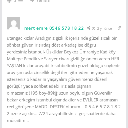
Yanıtla
0
mert emre 0546 578 18 22
2 yıl önce
utangac kızlar Aradıgınız gizlilik içerisinde güzel sıcak bir
söhbet güveniir sırdaş döst arkadaş ise döğru
yerdesiniz İstanbul- Üsküdar Beykoz Ümraniye Kadıköy
Maltepe Pendik ve Sarıyer civarı gizliliğe önem veren HER
YAŞTAN kızlar arayabilir sohbetimin güzel oldugu söylenir
arayışım asla cinsellik degil ileri gitmeden ne yaşamak
isterseniz o kadarını yaşayalım güvenirseniz düzenli
görüşür yada sohbet edebiliriz asla pişman
olmazsınız (195 boy-89kğ uzun boylu olgun Güvenilir
bekar erkegim istanbul dışındakiler ve EVLİLER aramasın
reel görüşene MADDİ DESTEK olurum… 0 5 4 6 5 7 8 1 8 2
2 özele açıktır… 7/24 arayabilirsiniz geç saatlerde daha
müsaitim…