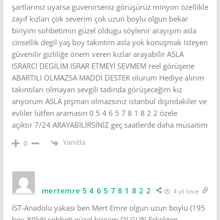
şartlarınız uyarsa guvenirseniz görüşürüz minyon özellikle
zayıf kızları çok severim çok uzun boylu olgun bekar
biriyim sohbetimin güzel oldugu söylenir arayışım asla
cinsellik degil yaş boy takıntım asla yok konuşmak isteyen
güvenilir gizliliğe önem veren kızlar arayabilir ASLA
ISRARCI DEGİLİM ISRAR ETMEYİ SEVMEM reel görüşene
ABARTILI OLMAZSA MADDİ DESTEK olurum Hediye alırım
takıntıları olmayan sevgili tadında görüşeceğim kız
arıyorum ASLA pişman olmazsınız istanbul dışındakiler ve
evliler lütfen aramasın 0 5 4 6 5 7 8 1 8 2 2 özele
açıktır 7/24 ARAYABİLİRSİNİZ geç saatlerde daha müsaitim
Yanıtla
0
mertemre 5 4 6 5 7 8 1 8 2 2
4 yıl önce
İST-Anadolu yakası ben Mert Emre olgun uzun boylu (195
boy-89kğ) sohbeti güzel biriyim OLGUN Erkekten