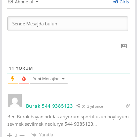
Abone ol
Giriş
11
YORUM
Yeni Mesajlar
Burak 544 9385123
2 yıl önce
Ben Burak bayan arkdas arıyorum sportıf uzun boyluyum
sevmek sevilmek neolurya 544 9385123…
Yanıtla
0