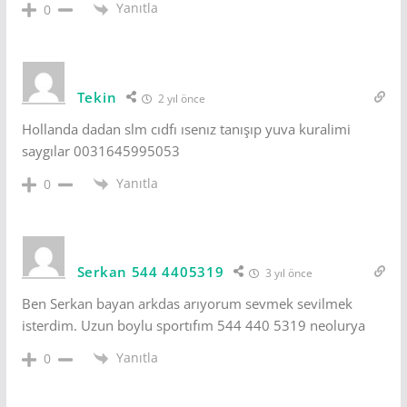
Yanıtla
0
Tekin
2 yıl önce
Hollanda dadan slm cıdfı ısenız tanışıp yuva kuralimi
saygılar 0031645995053
Yanıtla
0
Serkan 544 4405319
3 yıl önce
Ben Serkan bayan arkdas arıyorum sevmek sevilmek
isterdim. Uzun boylu sportıfım 544 440 5319 neolurya
Yanıtla
0