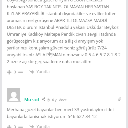
hoşlanan YAŞ BOY TAKINTISI OLMAYAN HER YAŞTAN
KIZLAR ARAYABİLİR İstanbul dışındakiler ve evliler lütfen
aramasın reel görüşene ABARTILI OLMAZSA MADDİ
DESTEK olurum İstanbul-Anadolu yakası Üsküdar Beykoz
Ümraniye Kadıköy Maltepe Pendik civarı sevgili tadında
görüşeceğim kız arıyorum asla ilişki arayışım yok
şartlarınızı konuşalım güvenirseniz görüşürüz 7/24
arayabilirsiniz ASLA PİŞMAN olmazsınız 0 5 4 6 5 7 8 1 8 2
2 özele açıktır geç saatlerde daha müsaitim.
Yanıtla
0
Murad
6 yıl önce
Merhaba guzel bayanlar ben mert 33 yasindayim ciddi
bayanlarla tanismak istiyorum 546 627 34 12
Yanıtla
0