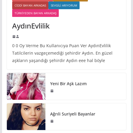
CIDDI BAYAN ARKADAS
SEVGILI ARIYORUM
TÜRKIYEDEN BAYAN ARKADAŞ
AydınEvlilik
0 0 Oy Verme Bu Kullanıcıya Puan Ver AydınEvlilik
Tatilcilerin vazgeçemediği şehirdir Aydın. En güzel
aşkların yaşandığı şehirdir Aydın eee hal böyle
Yeni Bir Aşk Lazım
Ağrıli Suriyeli Bayanlar