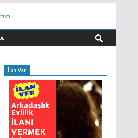
yorum
ar
UL
İlan Ver