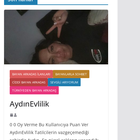
BAYAN ARKADAS ILANLARI
BAYANLARLA SOHBET
CIDDI BAYAN ARKADAS
SEVGILI ARIYORUM
TÜRKIYEDEN BAYAN ARKADAŞ
AydınEvlilik
0 0 Oy Verme Bu Kullanıcıya Puan Ver
AydınEvlilik Tatilcilerin vazgeçemediği