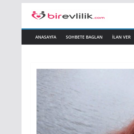
Skip
to
content
ANASAYFA
SOHBETE BAGLAN
İLAN VER