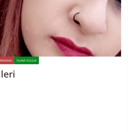
 ARKADAS
İSLAMI EVLILIK
leri