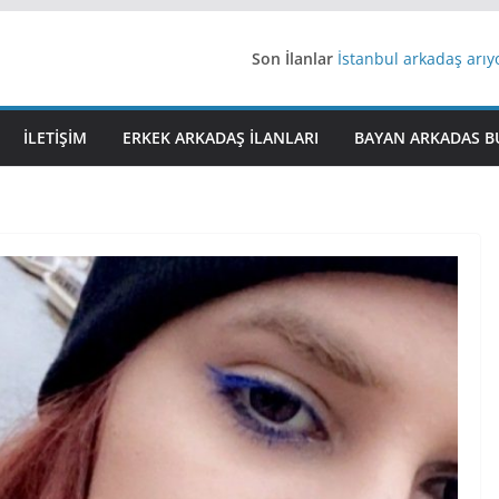
Son İlanlar
İstanbul arkadaş arı
AydınEvlilik
Yeni Bir Aşk Lazım
Ağrıli Suriyeli Bayanl
İLETIŞIM
ERKEK ARKADAŞ ILANLARI
BAYAN ARKADAS B
iş arayanlara iş