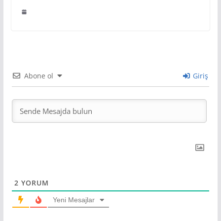
Abone ol
Giriş
2
YORUM
Yeni Mesajlar