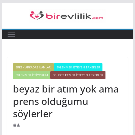
Skip
to
content
ERKEK ARKADAŞ ILANLARI
EVLENMEK İSTEYEN ERKEKLER
EVLENMEK İSTIYORUM
SOHBET ETMEK İSTEYEN ERKEKLER
beyaz bir atım yok ama
prens olduğumu
söylerler