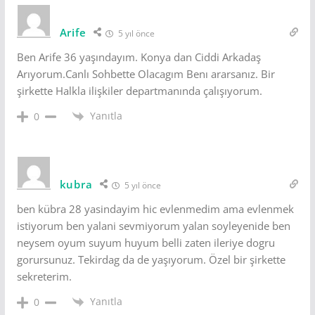
Arife
5 yıl önce
Ben Arife 36 yaşındayım. Konya dan Ciddi Arkadaş
Arıyorum.Canlı Sohbette Olacagım Benı ararsanız. Bir
şirkette Halkla ilişkiler departmanında çalışıyorum.
Yanıtla
0
kubra
5 yıl önce
ben kübra 28 yasindayim hic evlenmedim ama evlenmek
istiyorum ben yalani sevmiyorum yalan soyleyenide ben
neysem oyum suyum huyum belli zaten ileriye dogru
gorursunuz. Tekirdag da de yaşıyorum. Özel bir şirkette
sekreterim.
Yanıtla
0