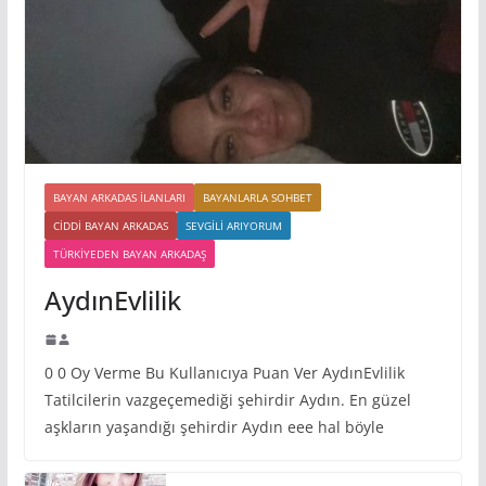
BAYAN ARKADAS ILANLARI
BAYANLARLA SOHBET
CIDDI BAYAN ARKADAS
SEVGILI ARIYORUM
TÜRKIYEDEN BAYAN ARKADAŞ
AydınEvlilik
0 0 Oy Verme Bu Kullanıcıya Puan Ver AydınEvlilik
Tatilcilerin vazgeçemediği şehirdir Aydın. En güzel
aşkların yaşandığı şehirdir Aydın eee hal böyle