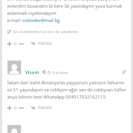
evlendim bosandim bi kere 36 yasindayim yuva kurmak
evlenmek niyettindeyim
e-mail:
svetodev@mail.bg
Son düzenlenmiş 4 yıl önce by sabahattin
Yanıtla
0
Visam
4 yıl önce
Selam ben Vahit Almanya’da yaşıyorum yalnızım bekarım
ve 51 yaşındayım ve ciddiyim eğer sen de ciddiysen lütfen
arıya bilirsin beni WhatsApp 004917632162115
Yanıtla
0