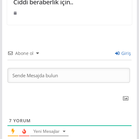
Ciddi beraberlik için..
Abone ol
Giriş
7
YORUM
Yeni Mesajlar