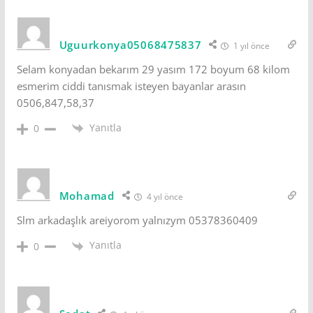
Uguurkonya05068475837
1 yıl önce
Selam konyadan bekarım 29 yasım 172 boyum 68 kilom
esmerim ciddi tanısmak isteyen bayanlar arasın
0506,847,58,37
Yanıtla
0
Mohamad
4 yıl önce
Slm arkadaşlık areiyorom yalnızym 05378360409
Yanıtla
0