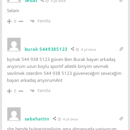
Sedat
4 yıl önce
Selam
Yanıtla
0
burak 5449385123
4 yıl önce
bçmak 544 938 5123 güven Ben Burak bayan arkadaş
arıyorum uzun boylu sportif atletik biriyim sevmek
sevilmek isterdim 544 938 5123 güveneceğim seveceğim
bayan arkadaş arıyorumAnt
Yanıtla
0
sabahattin
4 yıl önce
slm bende bulgaristanliyim ama almanyada yasiyorum