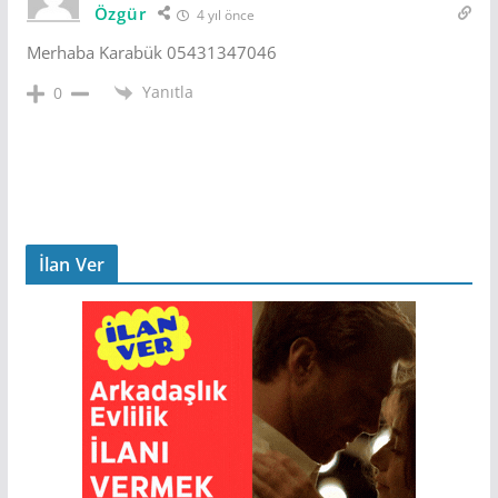
Özgür
4 yıl önce
Merhaba Karabük 05431347046
Yanıtla
0
İlan Ver