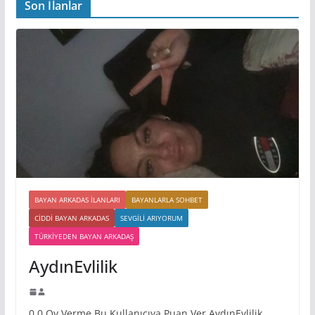
Son İlanlar
BAYAN ARKADAS ILANLARI
BAYANLARLA SOHBET
CIDDI BAYAN ARKADAS
SEVGILI ARIYORUM
TÜRKIYEDEN BAYAN ARKADAŞ
AydınEvlilik
0 0 Oy Verme Bu Kullanıcıya Puan Ver AydınEvlilik