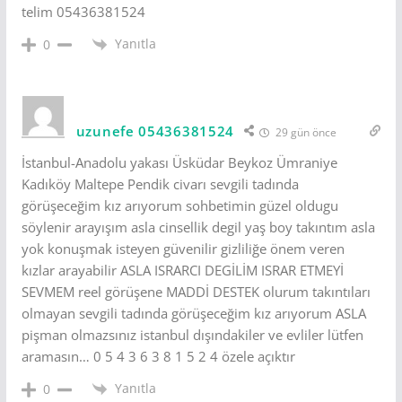
telim 05436381524
Yanıtla
0
uzunefe 05436381524
29 gün önce
İstanbul-Anadolu yakası Üsküdar Beykoz Ümraniye
Kadıköy Maltepe Pendik civarı sevgili tadında
görüşeceğim kız arıyorum sohbetimin güzel oldugu
söylenir arayışım asla cinsellik degil yaş boy takıntım asla
yok konuşmak isteyen güvenilir gizliliğe önem veren
kızlar arayabilir ASLA ISRARCI DEGİLİM ISRAR ETMEYİ
SEVMEM reel görüşene MADDİ DESTEK olurum takıntıları
olmayan sevgili tadında görüşeceğim kız arıyorum ASLA
pişman olmazsınız istanbul dışındakiler ve evliler lütfen
aramasın… 0 5 4 3 6 3 8 1 5 2 4 özele açıktır
Yanıtla
0