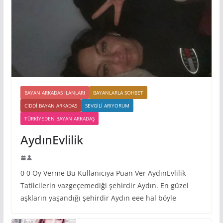
BAYAN ARKADAS ILANLARI
BAYANLARLA SOHBET
CIDDI BAYAN ARKADAS
SEVGILI ARIYORUM
TÜRKIYEDEN BAYAN ARKADAŞ
AydınEvlilik
0 0 Oy Verme Bu Kullanıcıya Puan Ver AydınEvlilik
Tatilcilerin vazgeçemediği şehirdir Aydın. En güzel
aşkların yaşandığı şehirdir Aydın eee hal böyle