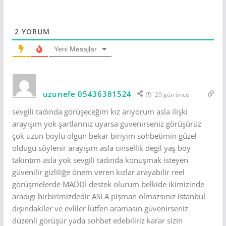
2
YORUM
Yeni Mesajlar
uzunefe 05436381524
29 gün önce
sevgili tadında görüşeceğim kız arıyorum asla ilişki
arayışım yok şartlarınız uyarsa guvenirseniz görüşürüz
çok uzun boylu olgun bekar biriyim sohbetimin güzel
oldugu söylenir arayışım asla cinsellik degil yaş boy
takıntım asla yok sevgili tadında konuşmak isteyen
güvenilir gizliliğe önem veren kızlar arayabilir reel
görüşmelerde MADDİ destek olurum belkide ikimizinde
aradıgı birbirimizdedir ASLA pişman olmazsınız istanbul
dışındakiler ve evliler lütfen aramasın güvenirseniz
düzenli görüşür yada sohbet edebiliriz karar sizin