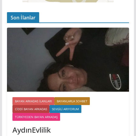
Son İlanlar
BAYAN ARKADAS ILANLARI
BAYANLARLA SOHBET
CIDDI BAYAN ARKADAS
SEVGILI ARIYORUM
TÜRKIYEDEN BAYAN ARKADAŞ
AydınEvlilik