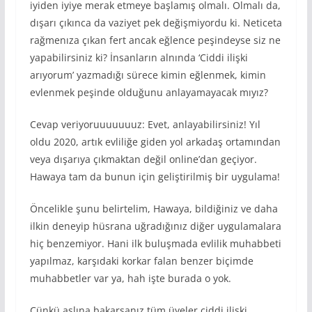
iyiden iyiye merak etmeye başlamış olmalı. Olmalı da,
dışarı çıkınca da vaziyet pek değişmiyordu ki. Neticeta
rağmenıza çıkan fert ancak eğlence peşindeyse siz ne
yapabilirsiniz ki? İnsanların alnında ‘Ciddi ilişki
arıyorum’ yazmadığı sürece kimin eğlenmek, kimin
evlenmek peşinde olduğunu anlayamayacak mıyız?
Cevap veriyoruuuuuuuz: Evet, anlayabilirsiniz! Yıl
oldu 2020, artık evliliğe giden yol arkadaş ortamından
veya dışarıya çıkmaktan değil online’dan geçiyor.
Hawaya tam da bunun için geliştirilmiş bir uygulama!
Öncelikle şunu belirtelim, Hawaya, bildiğiniz ve daha
ilkin deneyip hüsrana uğradığınız diğer uygulamalara
hiç benzemiyor. Hani ilk buluşmada evlilik muhabbeti
yapılmaz, karşıdaki korkar falan benzer biçimde
muhabbetler var ya, hah işte burada o yok.
Çünkü aslına bakarsanız tüm üyeler ciddi ilişki