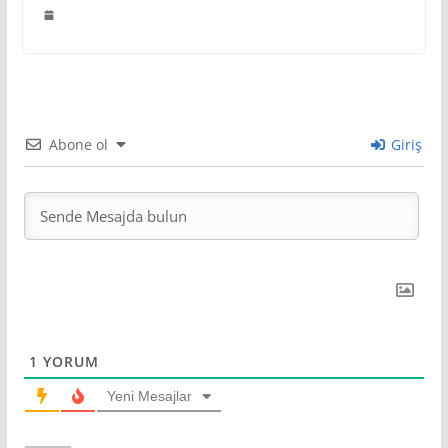
Abone ol
Giriş
1
YORUM
Yeni Mesajlar