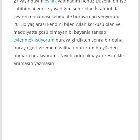
27 yaşındayım
evlilik
yapmadım henüz.Düzenli bir işe
sahibim ailem ve yaşadığım şehir olan İstanbul da
çevrem olmaması sebebi ile buraya ilan veriyorum
20- 30 yaş arası kendini bilen Allah korkusu olan ve
maddiyatta gözü olmayan bı bayanla tanışıp
evlenmek istiyorum
buraya girdikten sonra bir daha
buraya geri giremem galiba unuturum bu yüzden
numara bırakıyorum . Niyeti ciddi olmayan kesinlikle
aramasın yazmasın