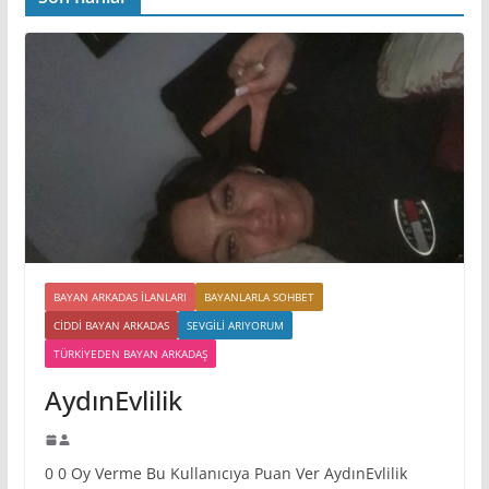
BAYAN ARKADAS ILANLARI
BAYANLARLA SOHBET
CIDDI BAYAN ARKADAS
SEVGILI ARIYORUM
TÜRKIYEDEN BAYAN ARKADAŞ
AydınEvlilik
0 0 Oy Verme Bu Kullanıcıya Puan Ver AydınEvlilik