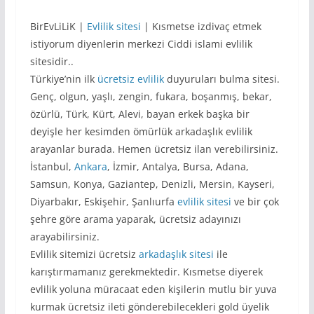
BirEvLiLiK |
Evlilik sitesi
| Kısmetse izdivaç etmek
istiyorum diyenlerin merkezi Ciddi islami evlilik
sitesidir..
Türkiye’nin ilk
ücretsiz evlilik
duyuruları bulma sitesi.
Genç, olgun, yaşlı, zengin, fukara, boşanmış, bekar,
özürlü, Türk, Kürt, Alevi, bayan erkek başka bir
deyişle her kesimden ömürlük arkadaşlık evlilik
arayanlar burada. Hemen ücretsiz ilan verebilirsiniz.
İstanbul,
Ankara
, İzmir, Antalya, Bursa, Adana,
Samsun, Konya, Gaziantep, Denizli, Mersin, Kayseri,
Diyarbakır, Eskişehir, Şanlıurfa
evlilik sitesi
ve bir çok
şehre göre arama yaparak, ücretsiz adayınızı
arayabilirsiniz.
Evlilik sitemizi ücretsiz
arkadaşlık sitesi
ile
karıştırmamanız gerekmektedir. Kısmetse diyerek
evlilik yoluna müracaat eden kişilerin mutlu bir yuva
kurmak ücretsiz ileti gönderebilecekleri gold üyelik