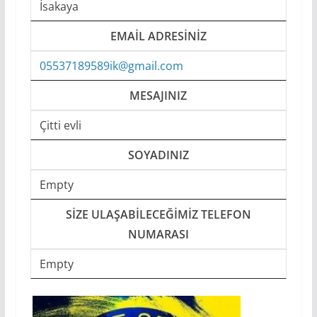
İsakaya
EMAIL ADRESINIZ
05537189589ik@gmail.com
MESAJINIZ
Çitti evli
SOYADINIZ
Empty
SIZE ULAŞABILECEĞIMIZ TELEFON
NUMARASI
Empty