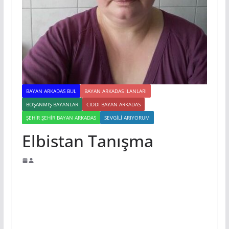
BAYAN ARKADAS BUL
BAYAN ARKADAS ILANLARI
BOŞANMIŞ BAYANLAR
CIDDI BAYAN ARKADAS
ŞEHIR ŞEHIR BAYAN ARKADAS
SEVGILI ARIYORUM
Elbistan Tanışma