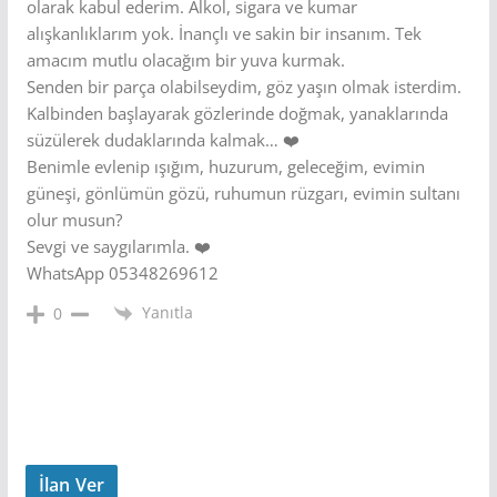
olarak kabul ederim. Alkol, sigara ve kumar
alışkanlıklarım yok. İnançlı ve sakin bir insanım. Tek
amacım mutlu olacağım bir yuva kurmak.
Senden bir parça olabilseydim, göz yaşın olmak isterdim.
Kalbinden başlayarak gözlerinde doğmak, yanaklarında
süzülerek dudaklarında kalmak… ❤️
Benimle evlenip ışığım, huzurum, geleceğim, evimin
güneşi, gönlümün gözü, ruhumun rüzgarı, evimin sultanı
olur musun?
Sevgi ve saygılarımla. ❤️
WhatsApp 05348269612
Yanıtla
0
İlan Ver