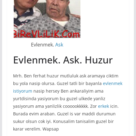
Evlenmek.
Ask
Evlenmek. Ask. Huzur
Mrh. Ben ferhat huzur mutluluk ask aramaya ciktim
bu yola nasip olursa. Guzel tatli bir bayanla
evlenmek
istiyorum
nasip hersey Ben ankaraliyim ama
yurtdisinda yasiyorum bu guzel ulkede yanliz
yasiyorum ama yanlizlik coooookkkkk. Zor
erkek
icin.
Burada evim araban. Guzel is var maddi durumun
sukur olsun cok iyi. Konusalim tanisalim guzel bir
karar verelim. Wapsap