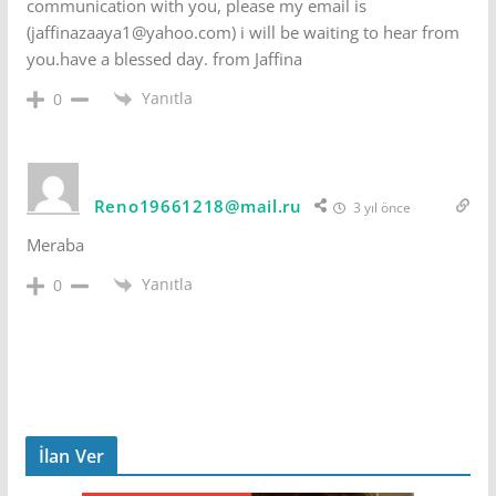
communication with you, please my email is
(jaffinazaaya1@yahoo.com) i will be waiting to hear from
you.have a blessed day. from Jaffina
Yanıtla
0
Reno19661218@mail.ru
3 yıl önce
Meraba
Yanıtla
0
İlan Ver