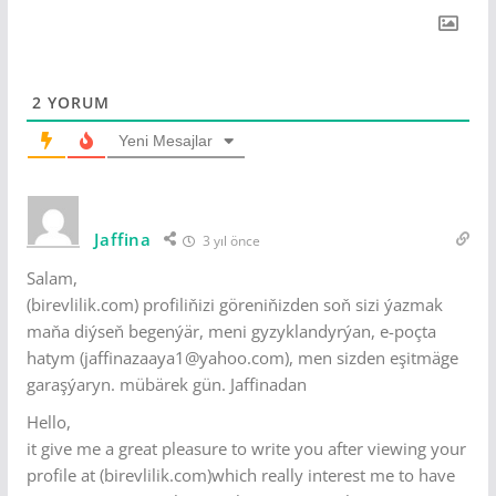
2
YORUM
Yeni Mesajlar
Jaffina
3 yıl önce
Salam,
(birevlilik.com) profiliňizi göreniňizden soň sizi ýazmak
maňa diýseň begenýär, meni gyzyklandyrýan, e-poçta
hatym (jaffinazaaya1@yahoo.com), men sizden eşitmäge
garaşýaryn. mübärek gün. Jaffinadan
Hello,
it give me a great pleasure to write you after viewing your
profile at (birevlilik.com)which really interest me to have