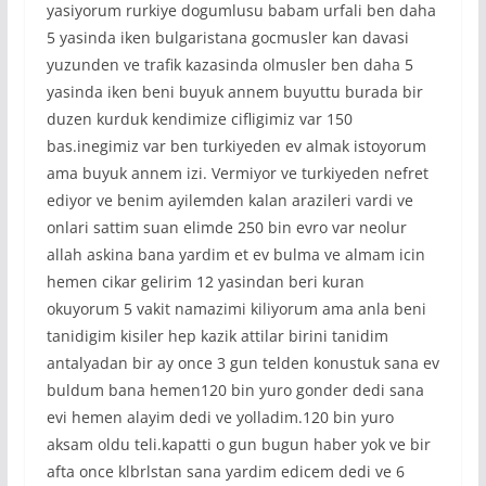
yasiyorum rurkiye dogumlusu babam urfali ben daha
5 yasinda iken bulgaristana gocmusler kan davasi
yuzunden ve trafik kazasinda olmusler ben daha 5
yasinda iken beni buyuk annem buyuttu burada bir
duzen kurduk kendimize cifligimiz var 150
bas.inegimiz var ben turkiyeden ev almak istoyorum
ama buyuk annem izi. Vermiyor ve turkiyeden nefret
ediyor ve benim ayilemden kalan arazileri vardi ve
onlari sattim suan elimde 250 bin evro var neolur
allah askina bana yardim et ev bulma ve almam icin
hemen cikar gelirim 12 yasindan beri kuran
okuyorum 5 vakit namazimi kiliyorum ama anla beni
tanidigim kisiler hep kazik attilar birini tanidim
antalyadan bir ay once 3 gun telden konustuk sana ev
buldum bana hemen120 bin yuro gonder dedi sana
evi hemen alayim dedi ve yolladim.120 bin yuro
aksam oldu teli.kapatti o gun bugun haber yok ve bir
afta once klbrlstan sana yardim edicem dedi ve 6