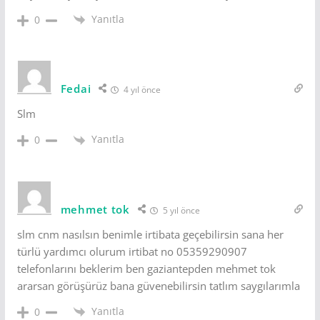
Yanıtla
0
Fedai
4 yıl önce
Slm
Yanıtla
0
mehmet tok
5 yıl önce
slm cnm nasılsın benimle irtibata geçebilirsin sana her
türlü yardımcı olurum irtibat no 05359290907
telefonlarını beklerim ben gaziantepden mehmet tok
ararsan görüşürüz bana güvenebilirsin tatlım saygılarımla
Yanıtla
0