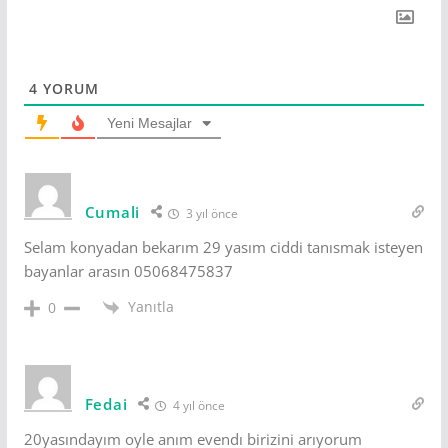
4
YORUM
Yeni Mesajlar
Cumali
3 yıl önce
Selam konyadan bekarım 29 yasım ciddi tanısmak isteyen
bayanlar arasın 05068475837
Yanıtla
0
Fedai
4 yıl önce
20yasındayım oyle anım evendı birizini arıyorum