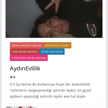
BAYAN ARKADAS ILANLARI
BAYANLARLA SOHBET
CIDDI BAYAN ARKADAS
SEVGILI ARIYORUM
TÜRKIYEDEN BAYAN ARKADAŞ
AydınEvlilik
0 0 Oy Verme Bu Kullanıcıya Puan Ver AydınEvlilik
Tatilcilerin vazgeçemediği şehirdir Aydın. En güzel
aşkların yaşandığı şehirdir Aydın eee hal böyle