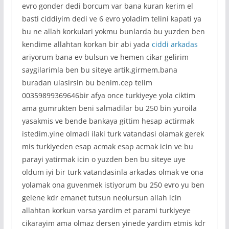
evro gonder dedi borcum var bana kuran kerim el
basti ciddiyim dedi ve 6 evro yoladim telini kapati ya
bu ne allah korkulari yokmu bunlarda bu yuzden ben
kendime allahtan korkan bir abi yada
ciddi
arkadas
ariyorum bana ev bulsun ve hemen cikar gelirim
saygilarimla ben bu siteye artik.girmem.bana
buradan ulasirsin bu benim.cep telim
00359899369646bir afya once turkiyeye yola ciktim
ama gumrukten beni salmadilar bu 250 bin yuroila
yasakmis ve bende bankaya gittim hesap actirmak
istedim.yine olmadi ilaki turk vatandasi olamak gerek
mis turkiyeden esap acmak esap acmak icin ve bu
parayi yatirmak icin o yuzden ben bu siteye uye
oldum iyi bir turk vatandasinla arkadas olmak ve ona
yolamak ona guvenmek istiyorum bu 250 evro yu ben
gelene kdr emanet tutsun neolursun allah icin
allahtan korkun varsa yardim et parami turkiyeye
cikarayim ama olmaz dersen yinede yardim etmis kdr