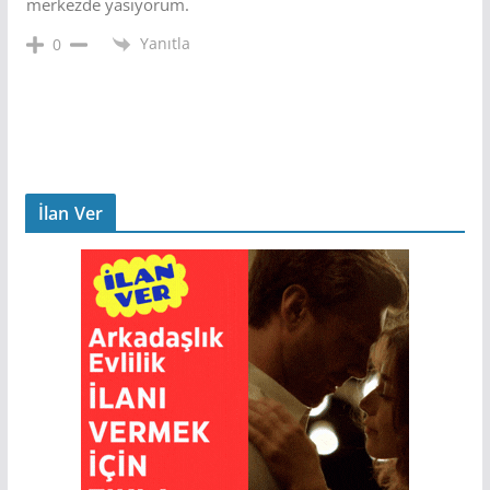
merkezde yasıyorum.
Yanıtla
0
İlan Ver