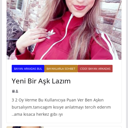
BAYAN ARKADAS BUL
BAYANLARLA SOHBET
CIDDI BAYAN ARKADAS
Yeni Bir Aşk Lazım
3 2 Oy Verme Bu Kullanıcıya Puan Ver Ben Aşkın
bursalıyım.tanıcagım kısıye anlatmayı tercıh ederım
..ama kısaca herkez gıbı ıyı