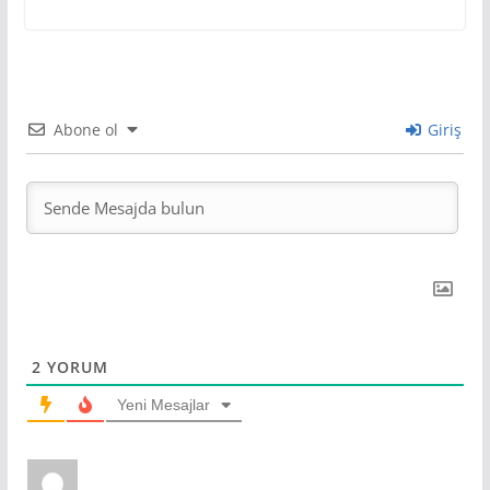
Abone ol
Giriş
2
YORUM
Yeni Mesajlar