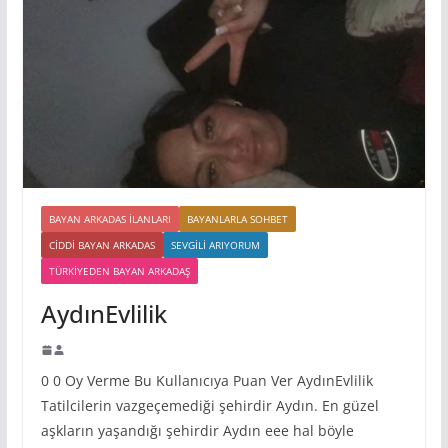
BAYAN ARKADAS ILANLARI
BAYANLARLA SOHBET
CIDDI BAYAN ARKADAS
SEVGILI ARIYORUM
TÜRKIYEDEN BAYAN ARKADAŞ
AydınEvlilik
0 0 Oy Verme Bu Kullanıcıya Puan Ver AydınEvlilik
Tatilcilerin vazgeçemediği şehirdir Aydın. En güzel
aşkların yaşandığı şehirdir Aydın eee hal böyle