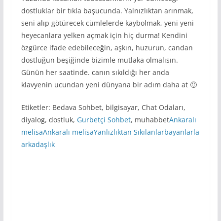
dostluklar bir tıkla başucunda. Yalnızlıktan arınmak,
seni alıp götürecek cümlelerde kaybolmak, yeni yeni
heyecanlara yelken açmak için hiç durma! Kendini
özgürce ifade edebileceğin, aşkın, huzurun, candan
dostluğun beşiğinde bizimle mutlaka olmalısın.
Günün her saatinde. canın sıkıldığı her anda
klavyenin ucundan yeni dünyana bir adım daha at 🙂
Etiketler: Bedava Sohbet, bilgisayar, Chat Odaları,
diyalog, dostluk,
Gurbetçi Sohbet
, muhabbet
Ankaralı
melisaAnkaralı melisa
Yanlızlıktan Sıkılanlar
bayanlarla
arkadaşlık