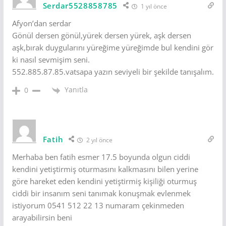
Serdar5528858785
1 yıl önce
Afyon’dan serdar
Gönül dersen gönül,yürek dersen yürek, aşk dersen
aşk,bırak duygularını yüreğime yüreğimde bul kendini gör
ki nasıl sevmişim seni.
552.885.87.85.vatsapa yazın seviyeli bir şekilde tanışalım.
Yanıtla
0
Fatih
2 yıl önce
Merhaba ben fatih esmer 17.5 boyunda olgun ciddi
kendini yetiştirmiş oturmasını kalkmasını bilen yerine
göre hareket eden kendini yetiştirmiş kişiliği oturmuş
ciddi bir insanım seni tanımak konuşmak evlenmek
istiyorum 0541 512 22 13 numaram çekinmeden
arayabilirsin beni