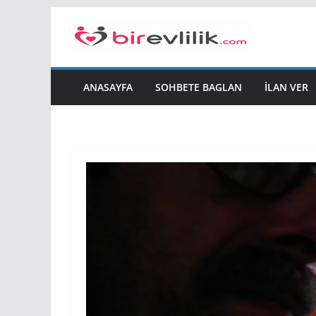
Skip
to
content
ANASAYFA
SOHBETE BAGLAN
İLAN VER