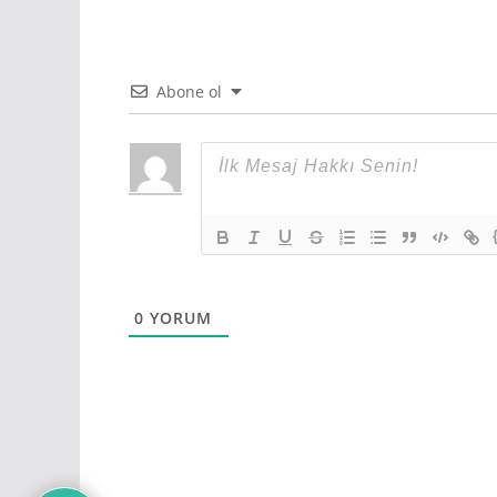
Abone ol
0
YORUM