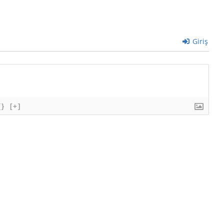
Giriş
{}
[+]