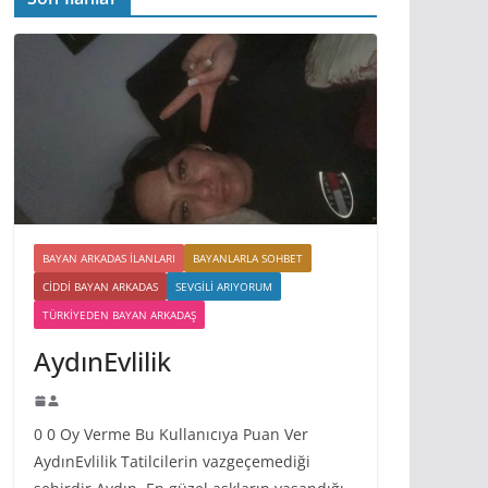
BAYAN ARKADAS ILANLARI
BAYANLARLA SOHBET
CIDDI BAYAN ARKADAS
SEVGILI ARIYORUM
TÜRKIYEDEN BAYAN ARKADAŞ
AydınEvlilik
0 0 Oy Verme Bu Kullanıcıya Puan Ver
AydınEvlilik Tatilcilerin vazgeçemediği