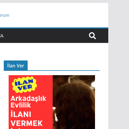
yorum
ar
UL
İlan Ver