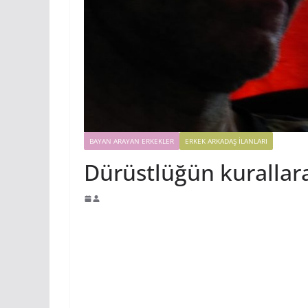
BAYAN ARAYAN ERKEKLER
ERKEK ARKADAŞ ILANLARI
Dürüstlüğün kurallara