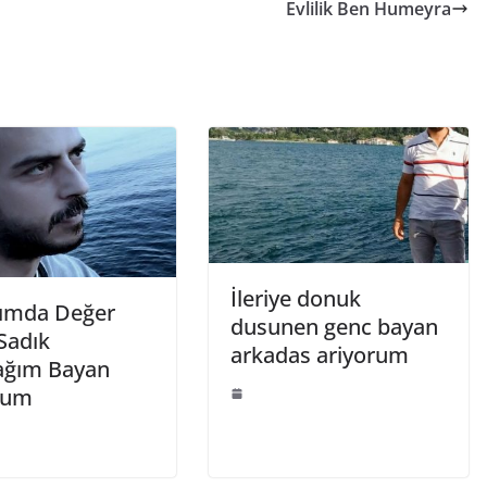
Evlilik Ben Humeyra
İleriye donuk
ımda Değer
dusunen genc bayan
Sadık
arkadas ariyorum
ağım Bayan
rum