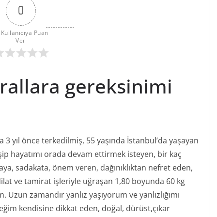
0
 Kullanıcıya Puan 
Ver
rallara gereksinimi
ra 3 yıl önce terkedilmiş, 55 yaşında İstanbul’da yaşayan
şip hayatımı orada devam ettirmek isteyen, bir kaç
faya, sadakata, önem veren, dağınıklıktan nefret eden,
dilat ve tamirat işleriyle uğraşan 1,80 boyunda 60 kg
m. Uzun zamandır yanlız yaşıyorum ve yanlızlığımı
ğim kendisine dikkat eden, doğal, dürüst,çıkar