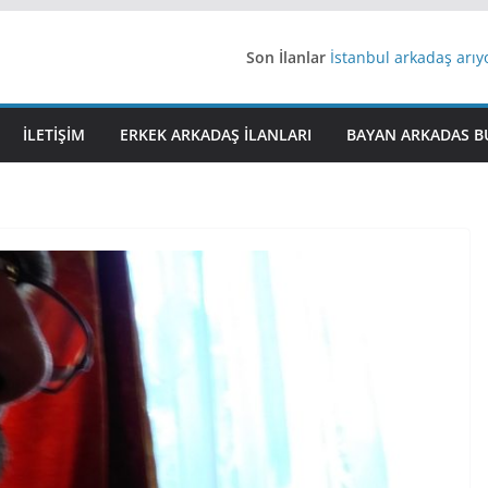
Son İlanlar
İstanbul arkadaş arı
AydınEvlilik
Yeni Bir Aşk Lazım
Ağrıli Suriyeli Bayanl
İLETIŞIM
ERKEK ARKADAŞ ILANLARI
BAYAN ARKADAS B
iş arayanlara iş