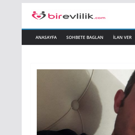
Skip
to
content
ANASAYFA
SOHBETE BAGLAN
İLAN VER