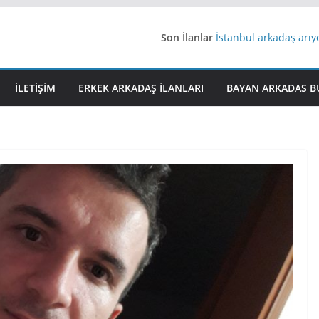
Son İlanlar
İstanbul arkadaş arı
AydınEvlilik
Yeni Bir Aşk Lazım
Ağrıli Suriyeli Bayanl
İLETIŞIM
ERKEK ARKADAŞ ILANLARI
BAYAN ARKADAS B
iş arayanlara iş