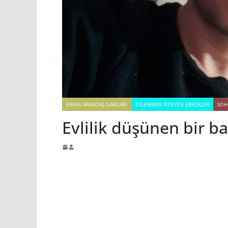
ERKEK ARKADAŞ ILANLARI
EVLENMEK İSTEYEN ERKEKLER
SOH
Evlilik düşünen bir b