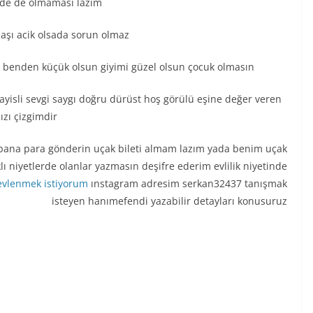
dide de olmaması lazım
başı acik olsada sorun olmaz
şı benden küçük olsun giyimi güzel olsun çocuk olmasın
ayisli sevgi saygı doğru dürüst hoş görülü eşine değer veren
ızı çizgimdir
bana para gönderin uçak bileti almam lazım yada benim uçak
klı niyetlerde olanlar yazmasın deşifre ederim evlilik niyetinde
evlenmek istiyorum
ınstagram adresim serkan32437 tanışmak
isteyen hanımefendi yazabilir detayları konusuruz