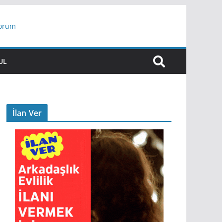
yorum
ar
UL
İlan Ver