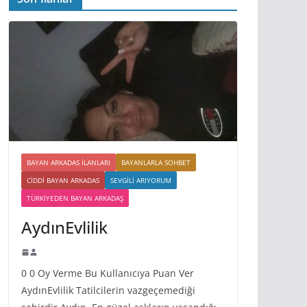
BAYAN ARKADAS ILANLARI
BAYANLARLA SOHBET
CIDDI BAYAN ARKADAS
SEVGILI ARIYORUM
TÜRKIYEDEN BAYAN ARKADAŞ
AydınEvlilik
0 0 Oy Verme Bu Kullanıcıya Puan Ver
AydınEvlilik Tatilcilerin vazgeçemediği