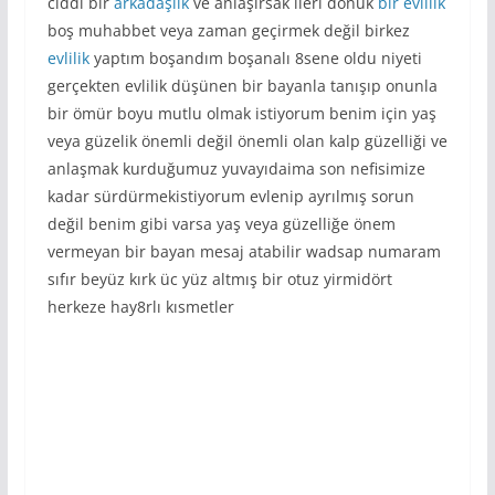
ciddi bir
arkadaşlık
ve anlaşırsak ileri dönük
bir evlilik
boş muhabbet veya zaman geçirmek değil birkez
evlilik
yaptım boşandım boşanalı 8sene oldu niyeti
gerçekten evlilik düşünen bir bayanla tanışıp onunla
bir ömür boyu mutlu olmak istiyorum benim için yaş
veya güzelik önemli değil önemli olan kalp güzelliği ve
anlaşmak kurduğumuz yuvayıdaima son nefisimize
kadar sürdürmekistiyorum evlenip ayrılmış sorun
değil benim gibi varsa yaş veya güzelliğe önem
vermeyan bir bayan mesaj atabilir wadsap numaram
sıfır beyüz kırk üc yüz altmış bir otuz yirmidört
herkeze hay8rlı kısmetler