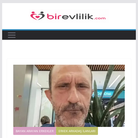
Skip
to
content
BAYAN ARAYAN ERKEKLER
ERKEK ARKADAŞ ILANLARI