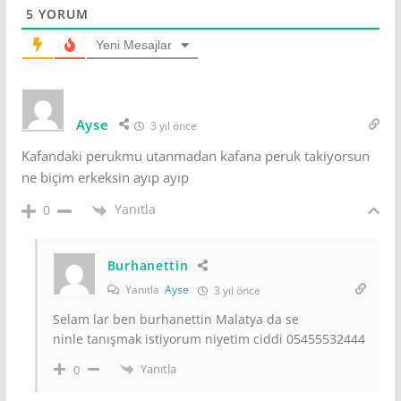
5
YORUM
Yeni Mesajlar
Ayse
3 yıl önce
Kafandaki perukmu utanmadan kafana peruk takiyorsun
ne biçim erkeksin ayıp ayıp
Yanıtla
0
Burhanettin
Yanıtla
Ayse
3 yıl önce
Selam lar ben burhanettin Malatya da se
ninle tanışmak istiyorum niyetim ciddi 05455532444
Yanıtla
0