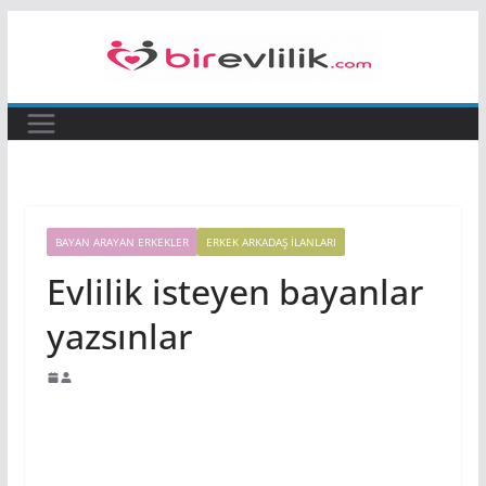
Skip
to
content
BAYAN ARAYAN ERKEKLER
ERKEK ARKADAŞ ILANLARI
Evlilik isteyen bayanlar
yazsınlar