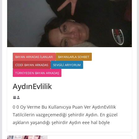
BAYAN ARKADAS ILANLARI
BAYANLARLA SOHBET
CIDDI BAYAN ARKADAS
SEVGILI ARIYORUM
TÜRKIYEDEN BAYAN ARKADAŞ
AydınEvlilik
0 0 Oy Verme Bu Kullanıcıya Puan Ver AydınEvlilik
Tatilcilerin vazgeçemediği şehirdir Aydın. En güzel
aşkların yaşandığı şehirdir Aydın eee hal böyle