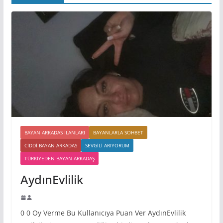
BAYAN ARKADAS ILANLARI
BAYANLARLA SOHBET
CIDDI BAYAN ARKADAS
SEVGILI ARIYORUM
TÜRKIYEDEN BAYAN ARKADAŞ
AydınEvlilik
0 0 Oy Verme Bu Kullanıcıya Puan Ver AydınEvlilik