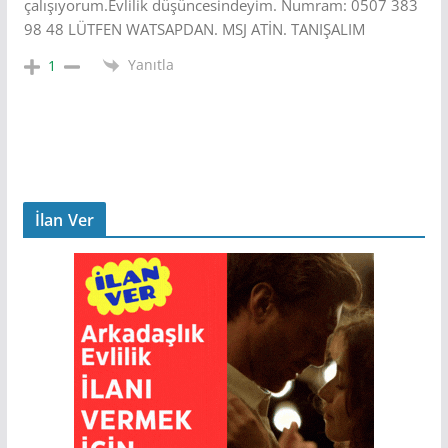
çalışıyorum.Evlilik düşüncesindeyim. Numram: 0507 383
98 48 LÜTFEN WATSAPDAN. MSJ ATİN. TANIŞALIM
Yanıtla
1
İlan Ver