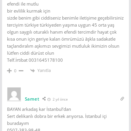
efendi ile mutlu
bir evlilik kurmak için
sizde benim gibi ciddiseniz benimle iletişime geçebilirsiniz
terciyim türkiye türkiyeden yaşıma uygun 45 orta yaş
olgun saygılı oturaklı hanım efendi tercimdir hayat çok
kısa onun için geriye kalan ömrümüzü âşkla sadakatle
taçlandıralım aşkımızı sevgimizi mutluluk ikimizin olsun
lütfen ciddi dürüst olun
Telf.İrtibat 0031645178100
Yanıtla
0
Samet
2 yıl önce
BAYAN arkadaş kar İstanbul’dan
Sert delikanlı dobra bir erkek arıyorsa. İstanbul içi
buradayım
0507-383-98-48