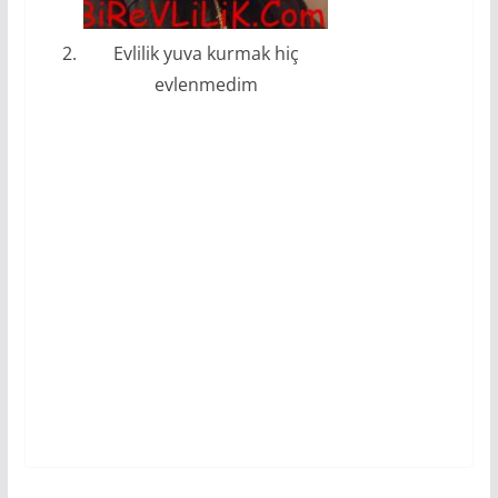
Evlilik yuva kurmak hiç
evlenmedim