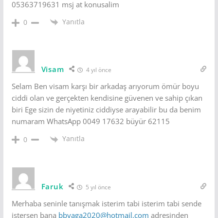
05363719631 msj at konusalim
Yanıtla
0
Visam
4 yıl önce
Selam Ben visam karşı bir arkadaş arıyorum ömür boyu
ciddi olan ve gerçekten kendisine güvenen ve sahip çıkan
biri Ege sizin de niyetiniz ciddiyse arayabilir bu da benim
numaram WhatsApp 0049 17632 büyür 62115
Yanıtla
0
Faruk
5 yıl önce
Merhaba seninle tanışmak isterim tabi isterim tabi sende
istersen bana
bbyaga2020@hotmail.com
adresinden