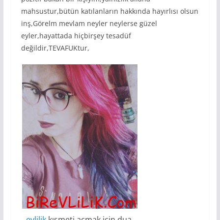
mahsustur,bütün katılanların hakkında hayırlısı olsun
inş,Görelm mevlam neyler neylerse güzel
eyler,hayattada hiçbirşey tesadüf
değildir,TEVAFUKtur,
evlilik
kısmeti açmak için dua,