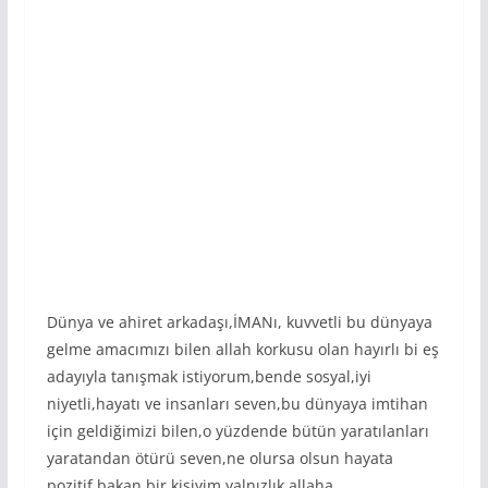
Dünya ve ahiret arkadaşı,İMANı, kuvvetli bu dünyaya
gelme amacımızı bilen allah korkusu olan hayırlı bi eş
adayıyla tanışmak istiyorum,bende sosyal,iyi
niyetli,hayatı ve insanları seven,bu dünyaya imtihan
için geldiğimizi bilen,o yüzdende bütün yaratılanları
yaratandan ötürü seven,ne olursa olsun hayata
pozitif bakan bir kişiyim,yalnızlık allaha