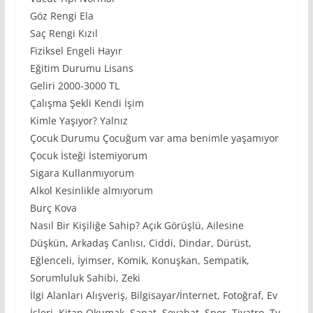
Göz Rengi Ela
Saç Rengi Kızıl
Fiziksel Engeli Hayır
Eğitim Durumu Lisans
Geliri 2000-3000 TL
Çalışma Şekli Kendi İşim
Kimle Yaşıyor? Yalnız
Çocuk Durumu Çocuğum var ama benimle yaşamıyor
Çocuk İsteği İstemiyorum
Sigara Kullanmıyorum
Alkol Kesinlikle almıyorum
Burç Kova
Nasıl Bir Kişiliğe Sahip? Açık Görüşlü, Ailesine
Düşkün, Arkadaş Canlısı, Ciddi, Dindar, Dürüst,
Eğlenceli, İyimser, Komik, Konuşkan, Sempatik,
Sorumluluk Sahibi, Zeki
İlgi Alanları Alışveriş, Bilgisayar/İnternet, Fotoğraf, Ev
İşleri, Kitap Okumak, Sanat, Seyahat, Spor, Tiyatro, Tv,