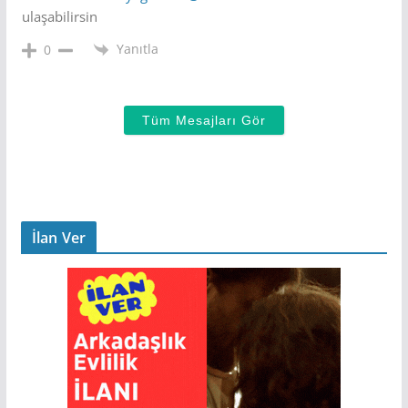
ulaşabilirsin
Yanıtla
0
Tüm Mesajları Gör
İlan Ver