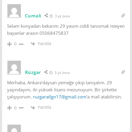
Cumali
3 yıl önce
Selam konyadan bekarım 29 yasım ciddi tanısmak isteyen
bayanlar arasın 05068475837
Yanıtla
0
Rüzgar
3 yıl önce
Merhaba, Ankara’daysan yemeğe çıkıp tanışalım. 29
yaşındayım, iki yüksek lisans mezunuyum. Bir şirkette
çalışıyorum.
ruzgaratlgn17@gmail.com
‘a mail atabilirsin.
Yanıtla
0