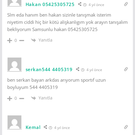
Hakan 05425305725
4 yıl önce
Slm eda hanım ben hakan sizinle tanışmak isterim
niyetim ciddi hiç bir kötü alişkanlıgım yok arayın tanışalım
bekliyorum Samsunlu hakan 05425305725
Yanıtla
0
serkan544 4405319
4 yıl önce
ben serkan bayan arkdas arıyorum sportıf uzun
boyluyum 544 4405319
Yanıtla
0
Kemal
4 yıl önce