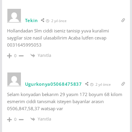
Tekin
2 yıl önce
Hollandadan Slm ciddi iseniz tanisip yuva kuralimi
saygilar size nasil ulasabilirim Acaba lutfen cevap
0031645995053
Yanıtla
0
Ugurkonya05068475837
2 yıl önce
Selam konyadan bekarım 29 yasım 172 boyum 68 kilom
esmerim ciddi tanısmak isteyen bayanlar arasın
0506,847,58,37 watsap var
Yanıtla
0