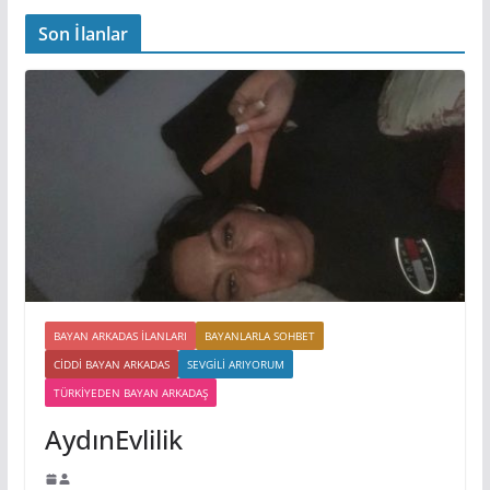
Son İlanlar
BAYAN ARKADAS ILANLARI
BAYANLARLA SOHBET
CIDDI BAYAN ARKADAS
SEVGILI ARIYORUM
TÜRKIYEDEN BAYAN ARKADAŞ
AydınEvlilik