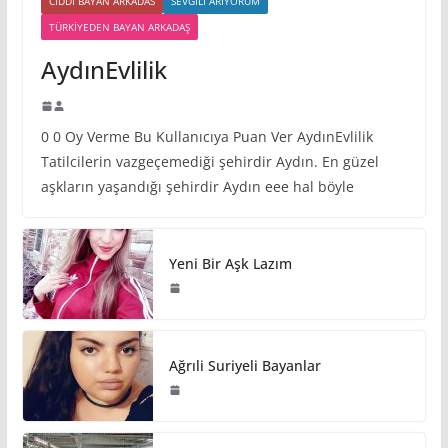
CIDDI BAYAN ARKADAS
SEVGILI ARIYORUM
TÜRKIYEDEN BAYAN ARKADAŞ
AydınEvlilik
0 0 Oy Verme Bu Kullanıcıya Puan Ver AydınEvlilik
Tatilcilerin vazgeçemediği şehirdir Aydın. En güzel
aşkların yaşandığı şehirdir Aydın eee hal böyle
Yeni Bir Aşk Lazım
Ağrıli Suriyeli Bayanlar