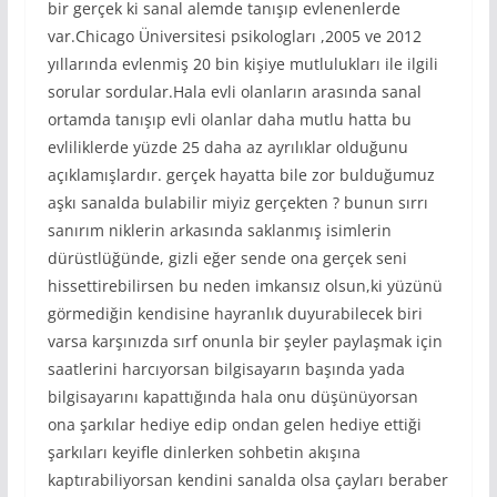
bir gerçek ki sanal alemde tanışıp evlenenlerde
var.Chicago Üniversitesi psikologları ,2005 ve 2012
yıllarında evlenmiş 20 bin kişiye mutlulukları ile ilgili
sorular sordular.Hala evli olanların arasında sanal
ortamda tanışıp evli olanlar daha mutlu hatta bu
evliliklerde yüzde 25 daha az ayrılıklar olduğunu
açıklamışlardır. gerçek hayatta bile zor bulduğumuz
aşkı sanalda bulabilir miyiz gerçekten ? bunun sırrı
sanırım niklerin arkasında saklanmış isimlerin
dürüstlüğünde, gizli eğer sende ona gerçek seni
hissettirebilirsen bu neden imkansız olsun,ki yüzünü
görmediğin kendisine hayranlık duyurabilecek biri
varsa karşınızda sırf onunla bir şeyler paylaşmak için
saatlerini harcıyorsan bilgisayarın başında yada
bilgisayarını kapattığında hala onu düşünüyorsan
ona şarkılar hediye edip ondan gelen hediye ettiği
şarkıları keyifle dinlerken sohbetin akışına
kaptırabiliyorsan kendini sanalda olsa çayları beraber