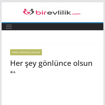
Skip
to
content
ERKEK ARKADAŞ ILANLARI
Her şey gönlünce olsun