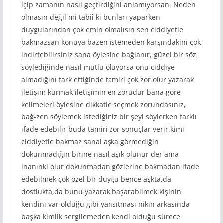
içip zamanın nasıl geçtirdiğini anlamıyorsan. Neden
olmasın değil mi tabiî ki bunları yaparken
duygularından çok emin olmalısın sen ciddiyetle
bakmazsan konuya bazen istemeden karşındakini çok
indirtebilirsiniz sana öylesine bağlanır, güzel bir söz
söylediğinde nasıl mutlu oluyorsa onu ciddiye
almadığını fark ettiğinde tamiri çok zor olur yazarak
iletişim kurmak iletişimin en zorudur bana göre
kelimeleri öylesine dikkatle seçmek zorundasınız,
bağ-zen söylemek istediğiniz bir şeyi söylerken farklı
ifade edebilir buda tamiri zor sonuçlar verir.kimi
ciddiyetle bakmaz sanal aşka görmediğin
dokunmadığın birine nasıl aşık olunur der ama
inanınki olur dokunmadan gözlerine bakmadan ifade
edebilmek çok özel bir duygu bence aşkta,da
dostlukta,da bunu yazarak başarabilmek kişinin
kendini var olduğu gibi yansıtması nikin arkasında
başka kimlik sergilemeden kendi olduğu sürece