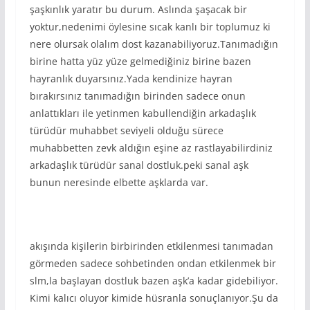
şaşkınlık yaratır bu durum. Aslında şaşacak bir
yoktur,nedenimi öylesine sıcak kanlı bir toplumuz ki
nere olursak olalım dost kazanabiliyoruz.Tanımadığın
birine hatta yüz yüze gelmediğiniz birine bazen
hayranlık duyarsınız.Yada kendinize hayran
bırakırsınız tanımadığın birinden sadece onun
anlattıkları ile yetinmen kabullendiğin arkadaşlık
türüdür muhabbet seviyeli olduğu sürece
muhabbetten zevk aldığın eşine az rastlayabilirdiniz
arkadaşlık türüdür sanal dostluk.peki sanal aşk
bunun neresinde elbette aşklarda var.
akışında kişilerin birbirinden etkilenmesi tanımadan
görmeden sadece sohbetinden ondan etkilenmek bir
slm,la başlayan dostluk bazen aşk’a kadar gidebiliyor.
Kimi kalıcı oluyor kimide hüsranla sonuçlanıyor.Şu da