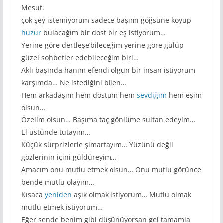
Mesut.
çok şey istemiyorum sadece başımı göğsüne koyup
huzur
bulacağım bir dost bir eş istiyorum…
Yerine göre dertleşe’bileceğim yerine göre gülüp
güzel sohbetler edebileceğim biri…
Aklı başında hanım efendi olgun bir insan istiyorum
karşımda… Ne istediğini bilen…
Hem arkadaşım hem dostum hem
sevdiğim
hem eşim
olsun…
Özelim olsun… Başıma taç gönlüme sultan edeyim…
El üstünde tutayım…
Küçük sürprizlerle şimartayım… Yüzünü değil
gözlerinin içini güldüreyim…
Amacım onu mutlu etmek olsun… Onu mutlu görünce
bende mutlu olayım…
Kısaca
yeniden
aşık olmak istiyorum… Mutlu olmak
mutlu etmek istiyorum…
Eğer sende benim gibi düşünüyorsan gel tamamla