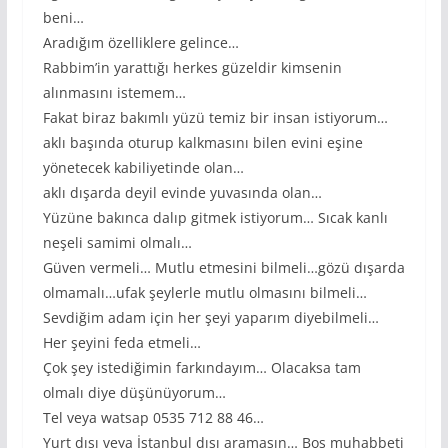
beni…
Aradığım özelliklere gelince…
Rabbim’in yarattığı herkes güzeldir kimsenin
alınmasını istemem…
Fakat biraz bakımlı yüzü temiz bir insan istiyorum…
aklı başında oturup kalkmasını bilen evini eşine
yönetecek kabiliyetinde olan…
aklı dışarda deyil evinde yuvasında olan…
Yüzüne bakınca dalıp gitmek istiyorum… Sıcak kanlı
neşeli samimi olmalı…
Güven vermeli… Mutlu etmesini bilmeli…gözü dışarda
olmamalı…ufak şeylerle mutlu olmasını bilmeli…
Sevdiğim adam için her şeyi yaparım diyebilmeli…
Her şeyini feda etmeli…
Çok şey istediğimin farkındayım… Olacaksa tam
olmalı diye düşünüyorum…
Tel veya watsap 0535 712 88 46…
Yurt dışı veya İstanbul dışı aramasın… Boş muhabbeti