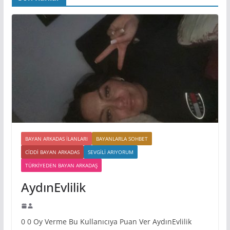
BAYAN ARKADAS ILANLARI
BAYANLARLA SOHBET
CIDDI BAYAN ARKADAS
SEVGILI ARIYORUM
TÜRKIYEDEN BAYAN ARKADAŞ
AydınEvlilik
0 0 Oy Verme Bu Kullanıcıya Puan Ver AydınEvlilik