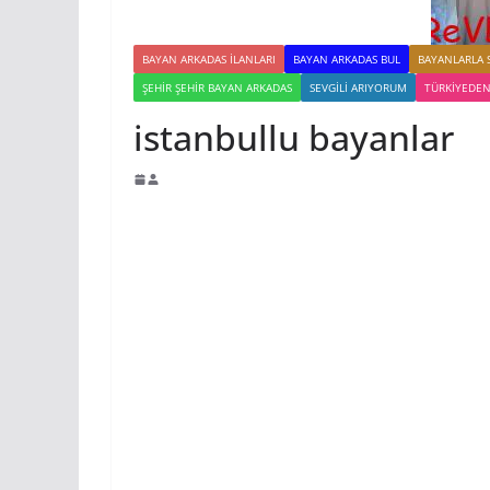
BAYAN ARKADAS ILANLARI
BAYAN ARKADAS BUL
BAYANLARLA 
ŞEHIR ŞEHIR BAYAN ARKADAS
SEVGILI ARIYORUM
TÜRKIYEDEN
istanbullu bayanlar