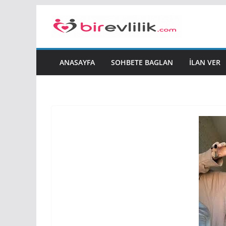
Skip
to
content
ANASAYFA
SOHBETE BAGLAN
İLAN VER