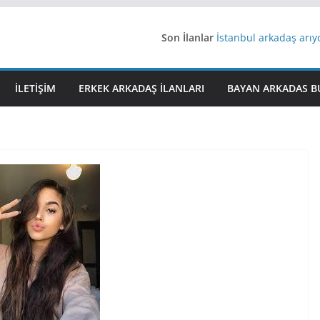
Son İlanlar
İstanbul arkadaş arı
AydınEvlilik
Yeni Bir Aşk Lazım
Ağrıli Suriyeli Bayanl
İLETIŞIM
ERKEK ARKADAŞ ILANLARI
BAYAN ARKADAS B
iş arayanlara iş