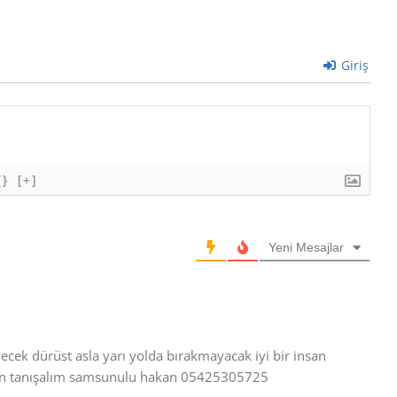
Giriş
{}
[+]
Yeni Mesajlar
cek dürüst asla yarı yolda bırakmayacak iyi bir insan
ayın tanışalım samsunulu hakan 05425305725