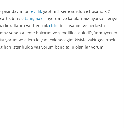
 yaşındayım bir
evlilik
yaptım 2 sene sürdü ve boşandık 2
artık biriyle
tanışmak
istiyorum ve kafalarımız uyarsa lileriye
azı kurallarım var ben çok
ciddi
bir insanım ve herkesin
lmaz veben aileme bakarım ve şimdilik cocuk düşünmüyorum
tiyorum ve ailem le yani evlenecegim kişiyle vakit gecirmek
gihan istanbulda yaşıyorum bana talip olan lar yorum