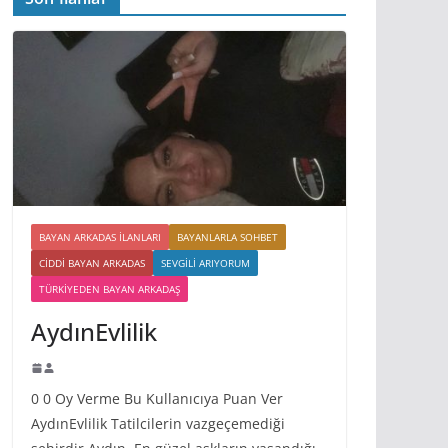
BAYAN ARKADAS ILANLARI
BAYANLARLA SOHBET
CIDDI BAYAN ARKADAS
SEVGILI ARIYORUM
TÜRKIYEDEN BAYAN ARKADAŞ
AydınEvlilik
0 0 Oy Verme Bu Kullanıcıya Puan Ver
AydınEvlilik Tatilcilerin vazgeçemediği