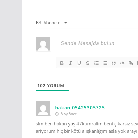
Abone ol
102
YORUM
hakan 05425305725
8 ay önce
slm ben hakan yaş 47kumralim beni çıkarsız seve
ariyorum hiç bir kötü alışkanlığım asla yok ar