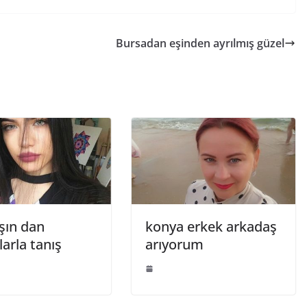
Bursadan eşinden ayrılmış güzel
şın dan
konya erkek arkadaş
arla tanış
arıyorum