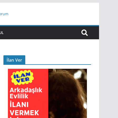
yorum
ar
UL
İlan Ver