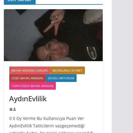
BAYAN ARKADAS ILANLARI
BAYANLARLA SOHBET
CIDDI BAYAN ARKADAS
SEVGILI ARIYORUM
TÜRKIYEDEN BAYAN ARKADAŞ
AydınEvlilik
0 0 Oy Verme Bu Kullanıcıya Puan Ver
AydınEvlilik Tatilcilerin vazgeçemediği