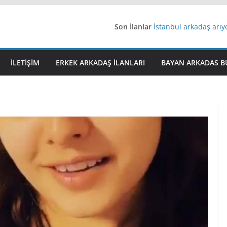
Son İlanlar
İstanbul arkadaş arı
AydınEvlilik
Yeni Bir Aşk Lazım
Ağrıli Suriyeli Bayanl
İLETIŞIM
ERKEK ARKADAŞ ILANLARI
BAYAN ARKADAS B
iş arayanlara iş