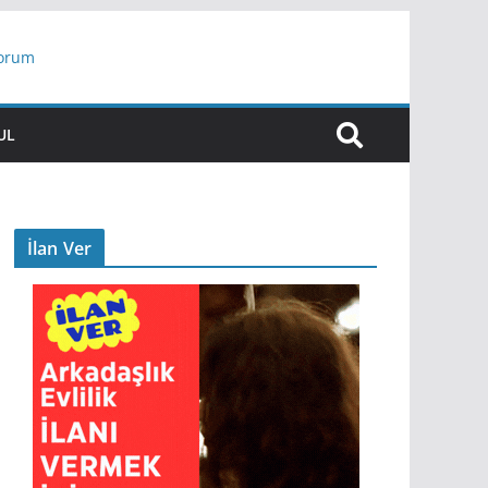
yorum
ar
UL
İlan Ver