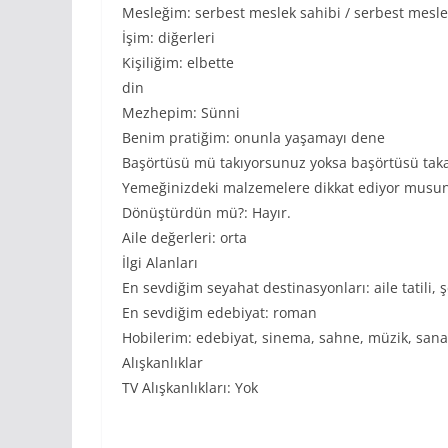
Mesleğim: serbest meslek sahibi / serbest mesle
İşim: diğerleri
Kişiliğim: elbette
din
Mezhepim: Sünni
Benim pratiğim: onunla yaşamayı dene
Başörtüsü mü takıyorsunuz yoksa başörtüsü takac
Yemeğinizdeki malzemelere dikkat ediyor musun
Dönüştürdün mü?: Hayır.
Aile değerleri: orta
İlgi Alanları
En sevdiğim seyahat destinasyonları: aile tatili, ş
En sevdiğim edebiyat: roman
Hobilerim: edebiyat, sinema, sahne, müzik, sanat
Alışkanlıklar
TV Alışkanlıkları: Yok