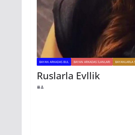
BAYAN ARKADAS BUL
BAYAN ARKADAS ILANLARI
BAYANLARLA 
Ruslarla Evllik