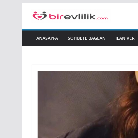
Skip
to
content
ANASAYFA
SOHBETE BAGLAN
İLAN VER