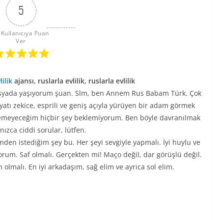
5
 Kullanıcıya Puan 
Ver
lilik
ajansı, ruslarla evlilik, ruslarla evlilik
usyada yaşıyorum şuan. Slm, ben Annem Rus Babam Türk. Çok
yatı zekice, esprili ve geniş açıyla yürüyen bir adam görmek
veremeyeceğim hiçbir şey beklemiyorum. Ben böyle davranılmak
nızca ciddi sorular, lütfen.
den istediğim şey bu. Her şeyi sevgiyle yapmalı. İyi huylu ve
orum. Saf olmalı. Gerçekten mi! Maço değil, dar görüşlü değil.
 olmalı. En iyi arkadaşım, sağ elim ve ayrıca sol elim.