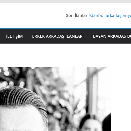
Son İlanlar
İstanbul arkadaş arı
AydınEvlilik
Yeni Bir Aşk Lazım
Ağrıli Suriyeli Bayanl
İLETIŞIM
ERKEK ARKADAŞ ILANLARI
BAYAN ARKADAS B
iş arayanlara iş