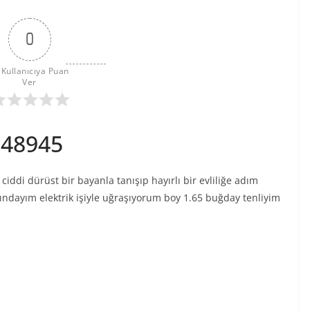
0
 Kullanıcıya Puan 
Ver
048945
di dürüst bir bayanla tanışıp hayırlı bir evliliğe adım
şındayım elektrik işiyle uğraşıyorum boy 1.65 buğday tenliyim