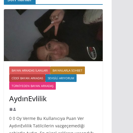
BAYAN ARKADAS ILANLARI
BAYANLARLA SOHBET
CIDDI BAYAN ARKADAS
SEVGILI ARIYORUM
TÜRKIYEDEN BAYAN ARKADAŞ
AydınEvlilik
0 0 Oy Verme Bu Kullanıcıya Puan Ver
AydınEvlilik Tatilcilerin vazgeçemediği