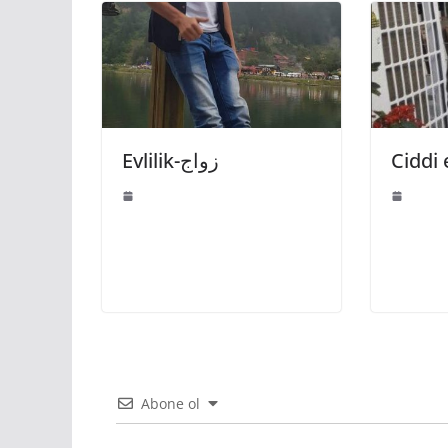
Evlilik-زواج
Ciddi e
Abone ol