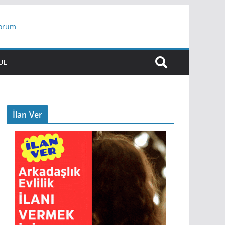
yorum
ar
UL
İlan Ver