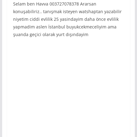
Selam ben Havva 003727078378 Ararsan
konuşabiliriz.. tanışmak isteyen watshaptan yazabilir
niyetim ciddi evlilik 25 yasindayim daha önce evlilik
yapmadim aslen İstanbul buyukcekmeceliyim ama
şuanda geçici olarak yurt dışındayim