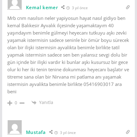
Kemal kemer
3 yıl önce
Mrb cnm nasılsın neler yapiyosun hayat nasıl gidiyo ben
kemal Balıkesir Ayvalık ilçesinde yaşamaktayım 40
yaşındayım benimle gülmeyi heyecanı tutkuyu aşkı zevki
yaşamak istermisin sadece seninle bir ömür boyu sürecek
olan bir ilişki istermisin ayvalikta benimle birlikte tatil
yapmak istermisin sadece sen ben yalansız sevgi dolu bir
gün içinde bir ilişki vardır ki bunlar aşkı kusursuz bir gece
olur ki her iki tenin tenine dokunması heyecanı başlatır ve
titreme sana olan bir Nirvana mi patlama anı yaşamak
istermisin ayvalikta benimle birlikte 05416903017 ara
beni
Yanıtla
0
Mustafa
3 yıl önce