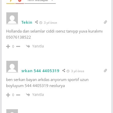
Tekin
3 yıl önce
Hollanda dan selamlar ciddi ısenız tanışıp yuva kuralımı
05076138522
Yanıtla
0
srkan 544 4405319
3 yıl önce
ben serkan bayan arkdas arıyorum sportıf uzun
boyluyum 544 4405319 neolurya
Yanıtla
0