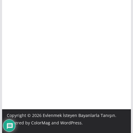
Copyright © 2026
Evlenmek İsteyen Bayanlarla Tanışın
.
Powered by
ColorMag
and
WordPress
.