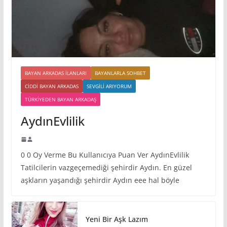
BAYAN ARKADAS ILANLARI
BAYANLARLA SOHBET
CIDDI BAYAN ARKADAS
SEVGILI ARIYORUM
TÜRKIYEDEN BAYAN ARKADAŞ
AydınEvlilik
0 0 Oy Verme Bu Kullanıcıya Puan Ver AydınEvlilik
Tatilcilerin vazgeçemediği şehirdir Aydın. En güzel
aşkların yaşandığı şehirdir Aydın eee hal böyle
Yeni Bir Aşk Lazım