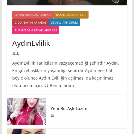
BAYAN ARKADAS ILANLARI
BAYANLARLA SOHBET
CIDDI BAYAN ARKADAS
SEVGILI ARIYORUM
TÜRKIYEDEN BAYAN ARKADAŞ
AydınEvlilik
AydınEvlilik Tatilcilerin vazgeçemediği şehirdir Aydın.
En güzel aşkların yaşandığı şehirdir Aydın eee hal
böyle olunca Aydın Evliliğin açılması da kaçınılmaz
oldu bizim için. 💞 Benim adım
Yeni Bir Aşk Lazım