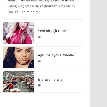
şehirdir Aydın eee hal böyle olunca Aydın
Evliliğin açılması da kaçınılmaz oldu bizim
için. 💞 Benim adım
Yeni Bir Aşk Lazım
Ağrıli Suriyeli Bayanlar
iş arayanlara iş