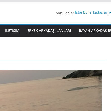
Son İlanlar
İstanbul arkadaş arı
AydınEvlilik
Yeni Bir Aşk Lazım
Ağrıli Suriyeli Bayanl
İLETIŞIM
ERKEK ARKADAŞ ILANLARI
BAYAN ARKADAS B
iş arayanlara iş