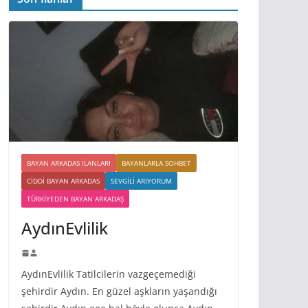
BAYAN ARKADAS ILANLARI
BAYANLARLA SOHBET
CIDDI BAYAN ARKADAS
SEVGILI ARIYORUM
TÜRKIYEDEN BAYAN ARKADAŞ
AydınEvlilik
AydınEvlilik Tatilcilerin vazgeçemediği
şehirdir Aydın. En güzel aşkların yaşandığı