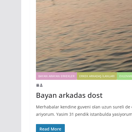
BAYAN ARAYAN ERKEKLER
ERKEK ARKADAŞ ILANLARI
EVLENME
Bayan arkadas dost
Merhabalar kendine guveni olan uzun sureli de o
ariyorum. Yasim 31 pendik istanbulda yasiyorum
Read More