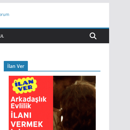
yorum
ar
UL
İlan Ver