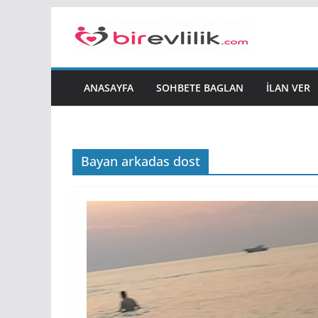
Skip
to
content
ANASAYFA
SOHBETE BAGLAN
İLAN VER
Bayan arkadas dost