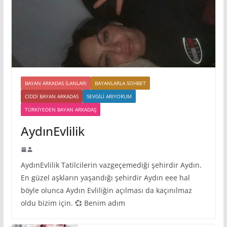
BAYAN ARKADAS ILANLARI
BAYANLARLA SOHBET
CIDDI BAYAN ARKADAS
SEVGILI ARIYORUM
TÜRKIYEDEN BAYAN ARKADAŞ
AydınEvlilik
AydınEvlilik Tatilcilerin vazgeçemediği şehirdir Aydın.
En güzel aşkların yaşandığı şehirdir Aydın eee hal
böyle olunca Aydın Evliliğin açılması da kaçınılmaz
oldu bizim için. 💞 Benim adım