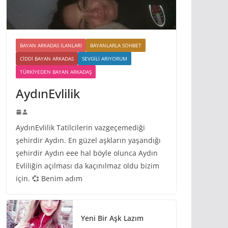
BAYAN ARKADAS ILANLARI
BAYANLARLA SOHBET
CIDDI BAYAN ARKADAS
SEVGILI ARIYORUM
TÜRKIYEDEN BAYAN ARKADAŞ
AydınEvlilik
AydınEvlilik Tatilcilerin vazgeçemediği
şehirdir Aydın. En güzel aşkların yaşandığı
şehirdir Aydın eee hal böyle olunca Aydın
Evliliğin açılması da kaçınılmaz oldu bizim
için. 💞 Benim adım
Yeni Bir Aşk Lazım