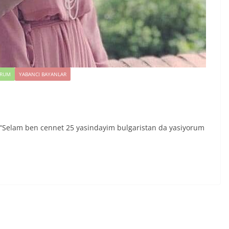
ORUM
YABANCI BAYANLAR
tan““Selam ben cennet 25 yasindayim bulgaristan da yasiyorum