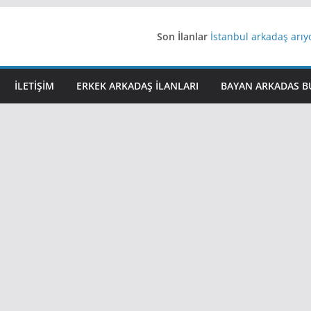
Son İlanlar
İstanbul arkadaş arı
AydınEvlilik
Yeni Bir Aşk Lazım
Ağrıli Suriyeli Bayanl
İLETIŞIM
ERKEK ARKADAŞ ILANLARI
BAYAN ARKADAS B
iş arayanlara iş