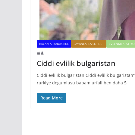
BAYAN ARKADAS BUL
BAYANLARLA SOHBET
EVLENMEK İSTIY
Ciddi evlilik bulgaristan
Ciddi evlilik bulgaristan Ciddi evlilik bulgaris
rurkiye dogumlusu babam urfali ben daha 5
Read More