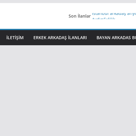
Son İlanlar
İstanbul arkadaş arı
AydınEvlilik
Yeni Bir Aşk Lazım
Ağrıli Suriyeli Bayanl
İLETIŞIM
ERKEK ARKADAŞ ILANLARI
BAYAN ARKADAS B
iş arayanlara iş