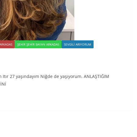
 ARKADAS
ŞEHIR ŞEHIR BAYAN ARKADAS
SEVGILI ARIYORUM
m Itır 27 yaşındayım Niğde de yaşıyorum. ANLAŞTIĞIM
İNİ