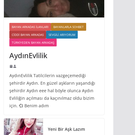
BAYAN ARKADAS ILANLARI
BAYANLARLA SOHBET
CIDDI BAYAN ARKADAS
SEVGILI ARIYORUM
TÜRKIYEDEN BAYAN ARKADAŞ
AydınEvlilik
AydınEvlilik Tatilcilerin vazgeçemediği
şehirdir Aydın. En güzel aşkların yaşandığı
şehirdir Aydın eee hal böyle olunca Aydın
Evliliğin açılması da kaçınılmaz oldu bizim
için. 💞 Benim adım
Yeni Bir Aşk Lazım