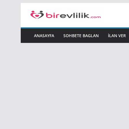
Skip
to
content
ANASAYFA
SOHBETE BAGLAN
İLAN VER