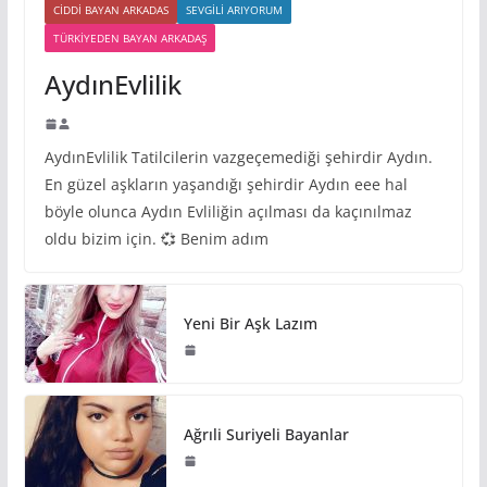
CIDDI BAYAN ARKADAS
SEVGILI ARIYORUM
TÜRKIYEDEN BAYAN ARKADAŞ
AydınEvlilik
AydınEvlilik Tatilcilerin vazgeçemediği şehirdir Aydın.
En güzel aşkların yaşandığı şehirdir Aydın eee hal
böyle olunca Aydın Evliliğin açılması da kaçınılmaz
oldu bizim için. 💞 Benim adım
Yeni Bir Aşk Lazım
Ağrıli Suriyeli Bayanlar