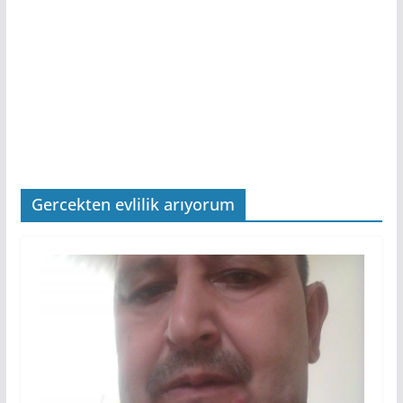
Gercekten evlilik arıyorum