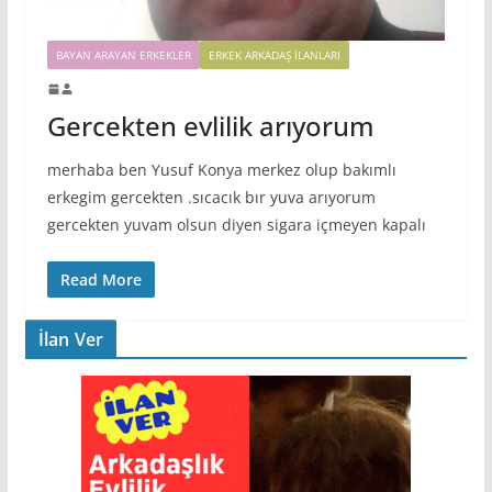
BAYAN ARAYAN ERKEKLER
ERKEK ARKADAŞ ILANLARI
Gercekten evlilik arıyorum
merhaba ben Yusuf Konya merkez olup bakımlı
erkegim gercekten .sıcacık bır yuva arıyorum
gercekten yuvam olsun diyen sigara içmeyen kapalı
Read More
İlan Ver