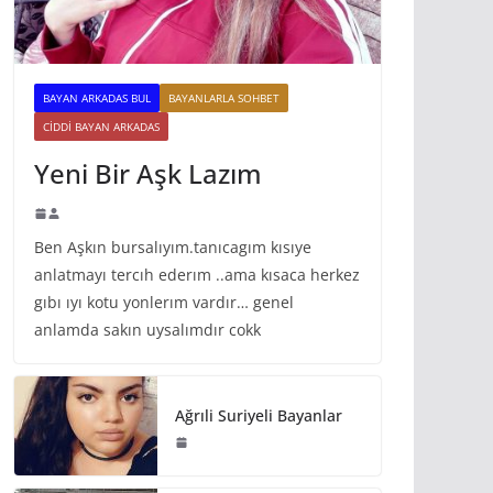
BAYAN ARKADAS BUL
BAYANLARLA SOHBET
CIDDI BAYAN ARKADAS
Yeni Bir Aşk Lazım
Ben Aşkın bursalıyım.tanıcagım kısıye
anlatmayı tercıh ederım ..ama kısaca herkez
gıbı ıyı kotu yonlerım vardır… genel
anlamda sakın uysalımdır cokk
Ağrıli Suriyeli Bayanlar