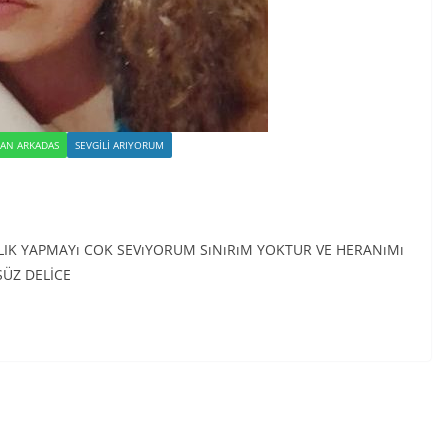
YAN ARKADAS
SEVGILI ARIYORUM
i, DELILIK YAPMAYı COK SEVıYORUM SıNıRıM YOKTUR VE HERANıMı
SÜZ DELİCE