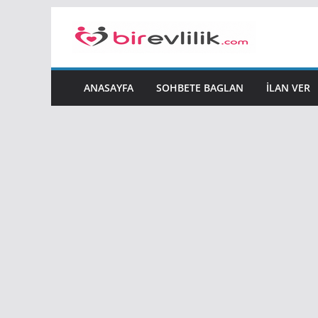
Skip
to
content
ANASAYFA
SOHBETE BAGLAN
İLAN VER