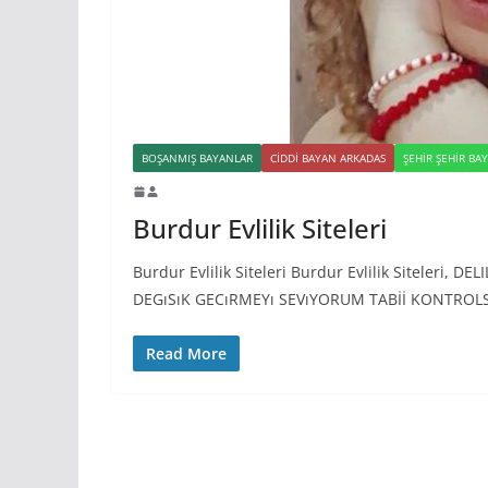
BOŞANMIŞ BAYANLAR
CIDDI BAYAN ARKADAS
ŞEHIR ŞEHIR BA
Burdur Evlilik Siteleri
Burdur Evlilik Siteleri Burdur Evlilik Siteler
DEGıSıK GECıRMEYı SEVıYORUM TABİİ KONTROL
Read More