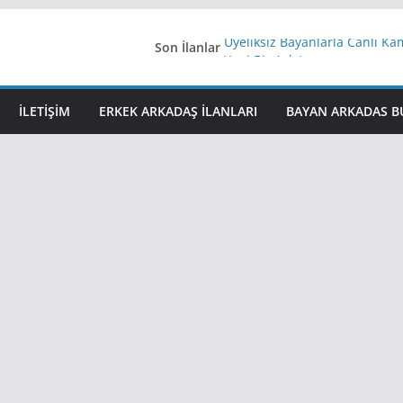
Son İlanlar
Üyeliksiz Bayanlarla Canlı Ka
Yeni Bir Aşk Lazım
Ağrıli Suriyeli Bayanlar
iş arayanlara iş
İLETIŞIM
ERKEK ARKADAŞ ILANLARI
BAYAN ARKADAS B
İstanbul arkadaş arıyorum